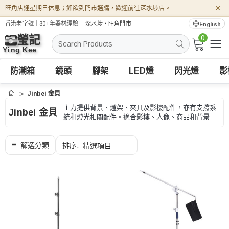
×
旺角店逢星期日休息；如欲到門市選購，歡迎前往深水埗店。
香港老字號｜30+年器材經驗｜
深水埗・旺角門市
English
0
搜
索
防潮箱
鏡頭
腳架
LED燈
閃光燈
影
Jinbei 金貝
首頁
主力提供背景、燈架、夾具及影樓配件，亦有支撐系
Jinbei 金貝
統和燈光相關配件。適合影樓、人像、商品和背景拍
攝，選購時可按尺寸、安裝方式和拍攝場景、型號和
用途核對。