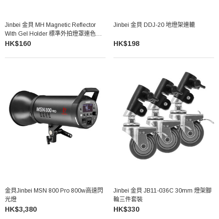
Jinbei 金貝 MH Magnetic Reflector
Jinbei 金貝 DDJ-20 地燈架連轆
With Gel Holder 標準外拍燈罩連色片
及夾
HK$160
HK$198
金貝Jinbei MSN 800 Pro 800w高速閃
Jinbei 金貝 JB11-036C 30mm 燈架腳
光燈
輪三件套裝
HK$3,380
HK$330