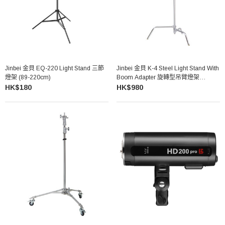
Jinbei 金貝 EQ-220 Light Stand 三節
Jinbei 金貝 K-4 Steel Light Stand With
燈架 (89-220cm)
Boom Adapter 旋轉型吊臂燈架
(316cm)
HK$180
HK$980