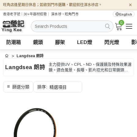
×
旺角店逢星期日休息；如欲到門市選購，歡迎前往深水埗店。
香港老字號｜30+年器材經驗｜
深水埗・旺角門市
English
0
搜
索
防潮箱
鏡頭
腳架
LED燈
閃光燈
影
Langdsea 朗詩
首頁
主力提供UV、CPL、ND、保護鏡及特殊效果濾
Langdsea 朗詩
鏡。適合風景、長曝、影片控光和日常鏡頭保
護，選購時可按口徑、濾鏡類型和拍攝效果、
型號和用途核對。