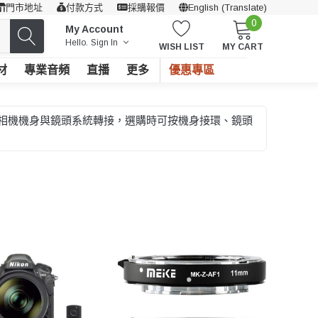
門市地址
付款方式
採購報價
English (Translate)
0
My Account
Hello.
Sign In
WISH LIST
MY CART
材
專業音頻
直播
更多
優惠專區
不同相機機身與鏡頭系統轉接，選購時可按機身接環、鏡頭