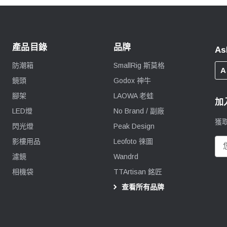
產品目錄
品牌
As
防潮箱
SmallRig 斯莫格
A
鏡頭
Godox 神牛
腳架
LAOWA 老蛙
加
LED燈
No Brand / 副廠
獲
閃光燈
Peak Design
影樓用品
Leofoto 徠圖
電
郵
濾鏡
Wandrd
地
相機袋
TTArtisan 銘匠
址
查看所有品牌