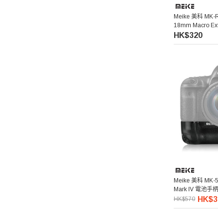
Meike 美科 MK-
18mm Macro Ext
Canon RF 微距
HK$320
Meike 美科 MK-5
Mark IV 電池手
HK$3
HK$570