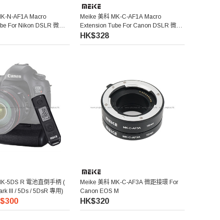
K-N-AF1A Macro
Meike 美科 MK-C-AF1A Macro
ube For Nikon DSLR 微距
Extension Tube For Canon DSLR 微距
接環
HK$328
MK-5DS R 電池直倒手柄 (
Meike 美科 MK-C-AF3A 微距接環 For
Canon 5D Mark III / 5Ds / 5DsR 專用)
Canon EOS M
$300
HK$320