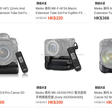
RF-AF1 11mm And
Meike 美科 MK-F-AF3A Macro
Meike 美科 M
ension Tube Set For
Extension Tube Set For Fujifilm FX 微
Extension T
接環
距接環
接環
HK$220
HK$368
HK$260
D4 Pro Canon 5D
Meike 美科 MK-A6300 PRO 電池直倒
Meike 美科 
柄
手柄連遙控器 (Sony A6300/A6000)
00
HK$300
HK
HK$430
HK$530