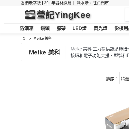
香港老字號 | 30+年器材經驗｜
深水埗・旺角門市
搜
瑩記YingKee
索
防潮箱
鏡頭
腳架
LED燈
閃光燈
影樓用
Meike 美科
首頁
Meike 美科 主力提供鏡
Meike 美科
接環和電子功能支援、型號和
排序：