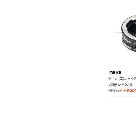
Meike 美科 MK-
Sony E-Mount
HK$2
HK$260