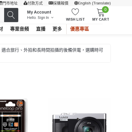
門市地址
付款方式
採購報價
English (Translate)
0
My Account
Hello.
Sign In
WISH LIST
MY CART
材
專業音頻
直播
更多
優惠專區
配件。適合旅行、外拍和長時間拍攝的後備供電，選購時可