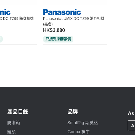
MIX DC-TZ99 隨身相機
Panasonic LUMIX DC-TZ99 隨身相機
(黑色)
HK$3,880
價
只接受採購報價
產品目錄
品牌
As
防潮箱
SmallRig 斯莫格
A
鏡頭
Godox 神牛