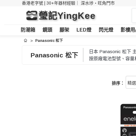
香港老字號 | 30+年器材經驗｜
深水埗・旺角門市
搜
瑩記YingKee
索
防潮箱
鏡頭
腳架
LED燈
閃光燈
影樓用
Panasonic 松下
首頁
日本 Panasoni
Panasonic 松下
按原廠電池型號、容量
排序：