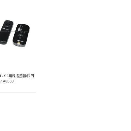
21 / S2無線遙控器/快門
 A6000)