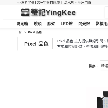
香港老字號 | 30+年器材經驗｜
深水埗・旺角門市
搜
瑩記YingKee
索
防潮箱
鏡頭
腳架
LED燈
閃光燈
影樓用
Pixel 品色
首頁
Pixel 品色 主力提供無
Pixel 品色
方式和控制距離、型號和用途核
排序：