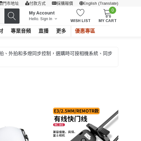
門市地址
付款方式
採購報價
English (Translate)
0
My Account
Hello.
Sign In
WISH LIST
MY CART
材
專業音頻
直播
更多
優惠專區
合棚拍、外拍和多燈同步控制，選購時可按相機系統、同步