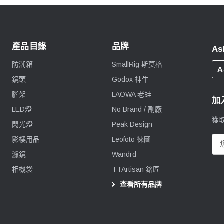
產品目錄
品牌
As
防潮箱
SmallRig 斯莫格
A
鏡頭
Godox 神牛
腳架
LAOWA 老蛙
加
LED燈
No Brand / 副廠
獲
閃光燈
Peak Design
影樓用品
Leofoto 徠圖
電
郵
濾鏡
Wandrd
地
相機袋
TTArtisan 銘匠
址
查看所有品牌