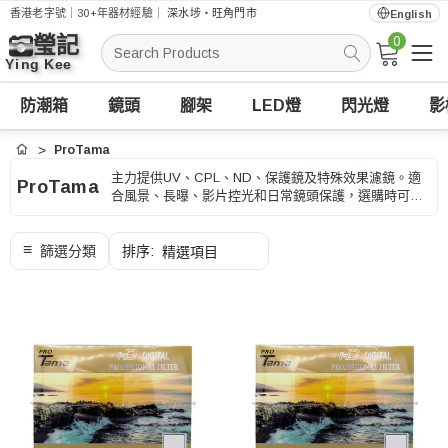
香港老字號｜30+年器材經驗｜
深水埗・旺角門市
English
0
搜
索
防潮箱
鏡頭
腳架
LED燈
閃光燈
影
ProTama
首頁
主力提供UV、CPL、ND、保護鏡及特殊效果濾鏡。適
ProTama
合風景、長曝、影片控光和日常鏡頭保護，選購時可按
口徑、濾鏡類型和拍攝效果、型號和用途核對。