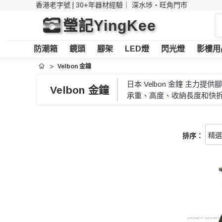
香港老字號 | 30+年器材經驗｜
深水埗・旺角門市
搜
瑩記YingKee
索
防潮箱
鏡頭
腳架
LED燈
閃光燈
影樓用
Velbon 金鐘
首頁
日本 Velbon 金鐘 
Velbon 金鐘
承重、高度、收納長度和快
排序：