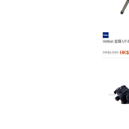
Velbon 金鐘 U
HK$
HK$1,580