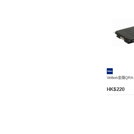
Velbon金鐘QR
HK$220