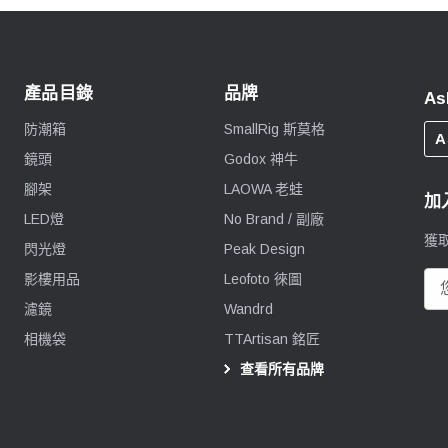
產品目錄
品牌
As
防潮箱
SmallRig 斯莫格
A
鏡頭
Godox 神牛
腳架
LAOWA 老蛙
加
LED燈
No Brand / 副廠
獲
閃光燈
Peak Design
影樓用品
Leofoto 徠圖
電
郵
濾鏡
Wandrd
地
相機袋
TTArtisan 銘匠
址
查看所有品牌