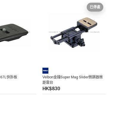
已停產
A-67L快拆板
Velbon金鐘Super Mag Slider微調器微
距雲台
HK$830