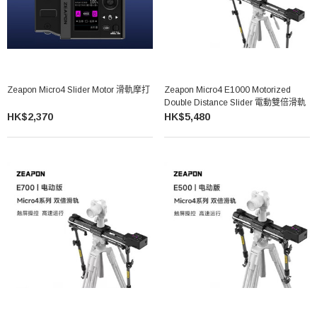
Zeapon Micro4 Slider Motor 滑軌摩打
Zeapon Micro4 E1000 Motorized
Double Distance Slider 電動雙倍滑軌
HK$2,370
HK$5,480