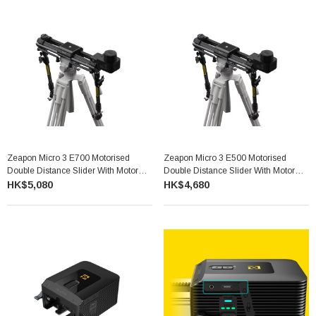
Zeapon Micro 3 E700 Motorised
Zeapon Micro 3 E500 Motorised
Double Distance Slider With Motor
Double Distance Slider With Motor
Set 雙倍行程攝錄電動路軌
Set 雙倍行程攝錄電動路軌
HK$5,080
HK$4,680