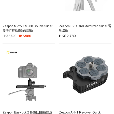
Zeapon Micro 2 M600 Double Slider
Zeapon EVO D60 Motorized Slider 電
雙倍行程攝錄油壓路軌
動滑軌
HK$980
HK$2,780
HK$2,500
Zeapon Easylock 2 易鎖低拍架(連波
Zeapon AI-H1 Revolver Quick