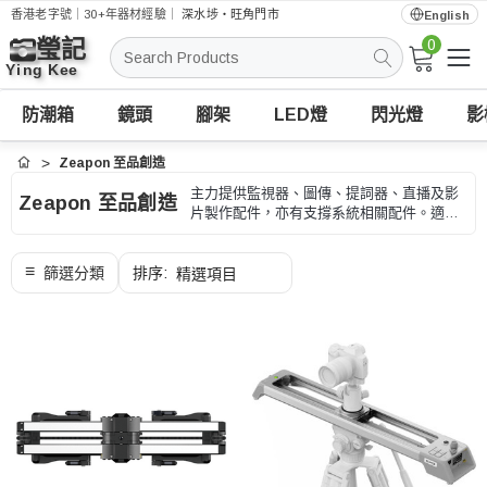
香港老字號｜30+年器材經驗｜
深水埗・旺角門市
English
0
搜
索
防潮箱
鏡頭
腳架
LED燈
閃光燈
影
Zeapon 至品創造
首頁
主力提供監視器、圖傳、提詞器、直播及影
Zeapon 至品創造
片製作配件，亦有支撐系統相關配件。適合
直播、活動、監看、訪問和影片製作，選購
時可按輸入輸出接口、供電和拍攝流程、型
號和用途核對。