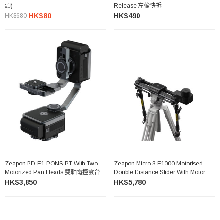
頭)
Release 左輪快拆
HK$80
HK$490
HK$680
Zeapon PD-E1 PONS PT With Two
Zeapon Micro 3 E1000 Motorised
Motorized Pan Heads 雙軸電控雲台
Double Distance Slider With Motor
Set 雙倍行程攝錄電動路軌
HK$3,850
HK$5,780