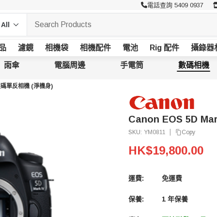
電話查詢 5409 0937
品
濾鏡
相機袋
相機配件
電池
Rig 配件
攝錄器
雨傘
電腦周邊
手電筒
數碼相機
V 數碼單反相機 (淨機身)
Canon EOS 5D M
|
Copy
SKU:
YM0811
HK$19,800.00
運費:
免運費
保養:
1 年保養