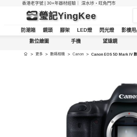
香港老字號 | 30+年器材經驗｜
深水埗・旺角門市
搜
瑩記YingKee
索
防潮箱
鏡頭
腳架
LED燈
閃光燈
影樓用
數位繪圖
手機
望遠鏡
更多
數碼相機
Canon
Canon EOS 5D Mark I
首頁