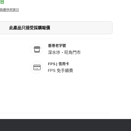
8日
 查詢最快到貨日
此產品只接受採購報價
香港老字號
深水埗・旺角門市
FPS | 信用卡
FPS 免手續費