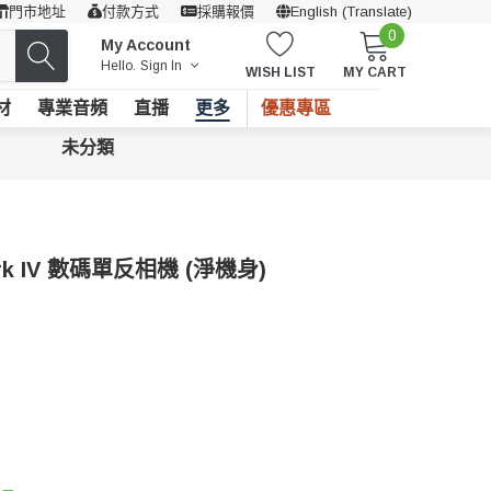
門市地址
付款方式
採購報價
English (Translate)
0
My Account
Hello.
Sign In
WISH LIST
MY CART
材
專業音頻
直播
更多
優惠專區
未分類
ark IV 數碼單反相機 (淨機身)