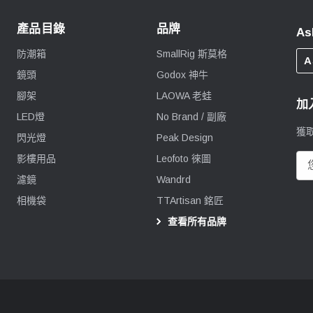
產品目錄
品牌
As
防潮箱
SmallRig 斯莫格
A
鏡頭
Godox 神牛
腳架
LAOWA 老蛙
加
LED燈
No Brand / 副廠
獲
閃光燈
Peak Design
影樓用品
Leofoto 徠圖
電
郵
濾鏡
Wandrd
地
相機袋
TTArtisan 銘匠
址
查看所有品牌