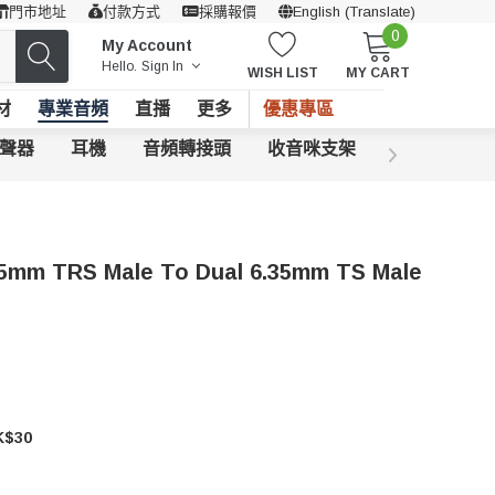
門市地址
付款方式
採購報價
English (Translate)
0
My Account
Hello.
Sign In
WISH LIST
MY CART
材
專業音頻
直播
更多
優惠專區
聲器
耳機
音頻轉接頭
收音咪支架
mm TRS Male To Dual 6.35mm TS Male
$30