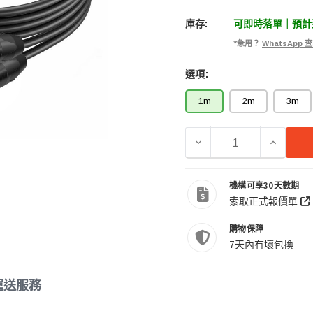
庫存:
可即時落單｜預計到
*急用？
WhatsApp
選項:
1m
2m
3m
減少 CHOSEAL 秋葉原 6
增加 CHO
機構可享30天數期
索取正式報價單
購物保障
7天內有壞包換
運送服務