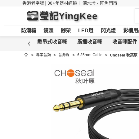
香港老字號 | 30+年器材經驗｜
深水埗・旺角門市
搜
瑩記YingKee
索
防潮箱
鏡頭
腳架
LED燈
閃光燈
影樓用
手機收音咪
懸吊式收音咪
廣播收音咪
收音咪配件
專業音頻
音源線
6.35mm Cable
Choseal 秋葉原 6
首頁