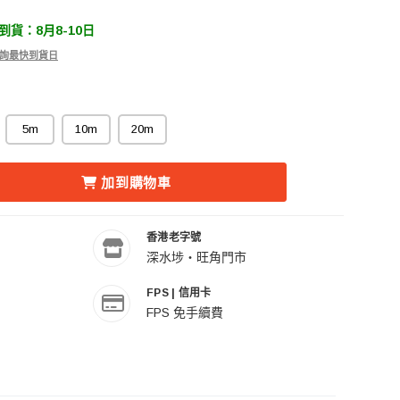
貨：8月8-10日
 查詢最快到貨日
5m
10m
20m
.35MM TRS MALE TO DUAL 6.35MM TS MALE CABLE 
SEAL 秋葉原 6.35MM TRS MALE TO DUAL 6.35MM TS M
加到購物車
香港老字號
深水埗・旺角門市
FPS | 信用卡
FPS 免手續費