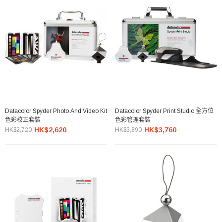
Datacolor Spyder Photo And Video Kit
Datacolor Spyder Print Studio 全方位
色彩校正套裝
色彩管理套裝
HK$2,620
HK$3,760
HK$2,720
HK$3,890