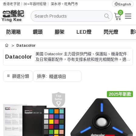
香港老字號｜30+年器材經驗｜
深水埗・旺角門市
English
0
搜
索
防潮箱
鏡頭
腳架
LED燈
閃光燈
影
Datacolor
首頁
美國 Datacolor 主力提供快門線、保護貼、機身配件
Datacolor
及日常攝影配件，亦有支撐系統和燈光相關配件。適合
日常拍攝、外拍和器材保護，選購時可按相機型號、接
口和安裝方式、型號和用途核對。
2025年新款