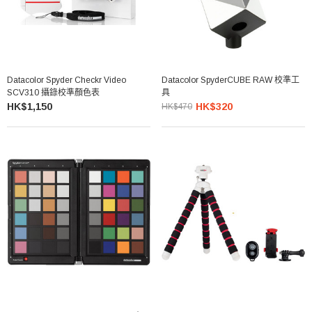
Datacolor Spyder Checkr Video
Datacolor SpyderCUBE RAW 校準工
SCV310 攝錄校準顏色表
具
HK$1,150
HK$320
HK$470