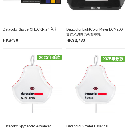
Datacolor SpyderCHECKR 24 色卡
Datacolor LightColor Meter LCM200
無線光源與色彩測量儀
HK$430
HK$2,780
2025年新款
2025年新款
Datacolor SpyderPro Advanced
Datacolor Spyder Essential