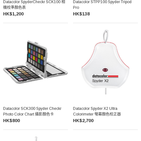
Datacolor SpyderCheckr SCK100 相
Datacolor STPP100 Spyder Tripod
機校準顏色表
Pro
HK$1,200
HK$138
Datacolor SCK300 Spyder Checkr
Datacolor Spyder X2 Ultra
Photo Color Chart 攝影顏色卡
Colorimeter 螢幕顏色校正器
HK$800
HK$2,700