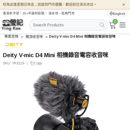
×
旺角店逢星期日休息；如欲到門市選購，歡迎前往深水埗店。
香港老字號｜30+年器材經驗｜
深水埗・旺角門市
English
0
搜
索
專業音頻
Deity V-mic D4 Mini 相機錄音電容收音咪
機頂收音咪
Deity V-mic D4 Mini 相機錄音電容收音咪
SKU:
YK9119
|
Copy