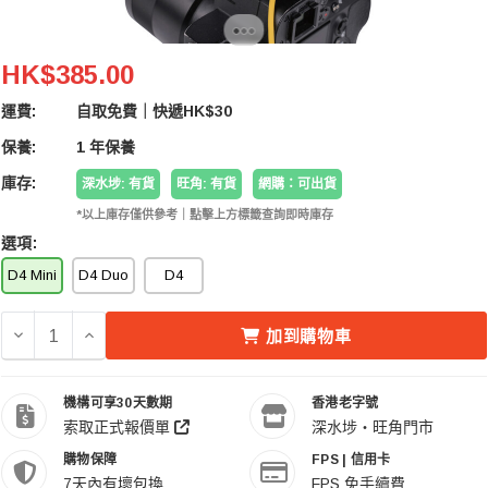
Deity V-Mic D4 Mini 相機錄音電容收音咪
HK$385.00
運費:
自取免費｜快遞HK$30
保養:
1 年保養
庫存:
深水埗: 有貨
旺角: 有貨
網購：可出貨
*以上庫存僅供參考｜點擊上方標籤查詢即時庫存
選項:
D4 Mini
D4 Duo
D4
減少 DEITY V-MIC D4 MINI 相機錄音電容收音咪 的數量
增加 DEITY V-MIC D4 MINI 相機錄音電容收音咪 
加到購物車
機構可享30天數期
香港老字號
索取正式報價單
深水埗・旺角門市
購物保障
FPS | 信用卡
7天內有壞包換
FPS 免手續費