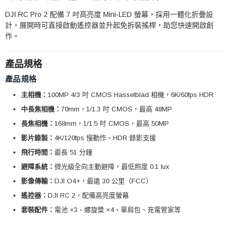
DJI RC Pro 2 配備 7 吋高亮度 Mini-LED 螢幕，採用一體化折疊設
計，展開時可直接啟動遙控器並升起免拆裝搖桿，助您快速開啟創
作。
產品規格
產品規格
主相機：
100MP 4/3 吋 CMOS Hasselblad 相機，6K/60fps HDR
中長焦相機：
70mm，1/1.3 吋 CMOS，最高 48MP
長焦相機：
168mm，1/1.5 吋 CMOS，最高 50MP
影片錄製：
4K/120fps 慢動作、HDR 錄影支援
飛行時間：
最長 51 分鐘
避障系統：
微光級全向主動避障，最低照度 0.1 lux
影像傳輸：
DJI O4+，最遠 30 公里（FCC）
遙控器：
DJI RC 2，配備高亮度螢幕
套裝配件：
電池 ×3、螺旋槳 ×4、單肩包、充電管家等