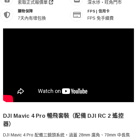
索取正式報價單
深水埗・旺角門市
購物保障
FPS | 信用卡
7天內有壞包換
FPS 免手續費
DJI Mavic 4 Pro 暢飛套裝（配備 DJI RC 2 遙控
器）
DJI Mavic 4 Pro 配備三鏡頭系統，涵蓋 28mm 廣角、70mm 中長焦