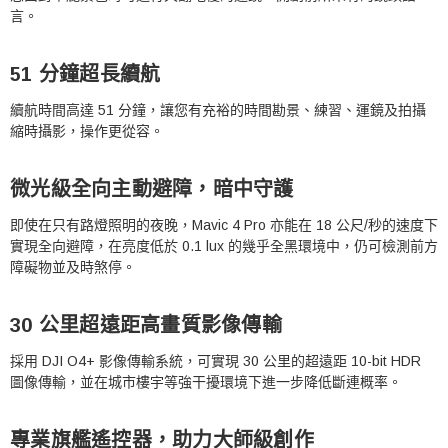
言。
51 分鐘超長續航
續航時間高達 51 分鐘，讓您有充裕的時間勘景、練習、運鏡及拍攝
縮時攝影，操作更從容。
微光級全向主動避障，暗中守護
即使在只有路燈照明的夜晚，Mavic 4 Pro 亦能在 18 公尺/秒的速度下
實現全向避障，在亮度低於 0.1 lux 的幾乎全黑環境中，仍可檢測前方
障礙物並及時煞停。
30 公里超遠距高畫質影像傳輸
採用 DJI O4+ 影像傳輸系統，可實現 30 公里的超遠距 10-bit HDR
圖像傳輸，並在城市樓宇等強干擾環境下進一步降低斷連概率。
專業旗艦遙控器，助力大師級創作