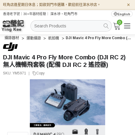
×
旺角店逢星期日休息；如欲到門市選購，歡迎前往深水埗店。
香港老字號｜30+年器材經驗｜
深水埗・旺角門市
English
0
搜
索
攝錄器材
DJI Mavic 4 Pro Fly More Combo (DJI RC 2) 無人機暢飛套裝 (配備 DJI RC 2 遙控器)
運動攝錄
航拍機
DJI Mavic 4 Pro Fly More Combo (DJI RC 2)
無人機暢飛套裝 (配備 DJI RC 2 遙控器)
SKU:
YM5971
|
Copy