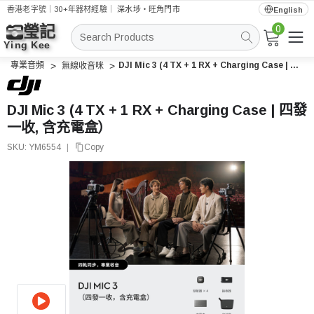
香港老字號｜30+年器材經驗｜
深水埗・旺角門市
English
0
搜
索
專業音頻
DJI Mic 3 (4 TX + 1 RX + Charging Case | 四發一收, 含充電盒）
無線收音咪
DJI Mic 3 (4 TX + 1 RX + Charging Case | 四發
一收, 含充電盒）
SKU:
YM6554
|
Copy