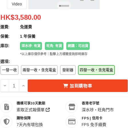
Video
DJI Mic 3 (4 TX + 1 RX + Charging Case | 四發一
HK$3,580.00
運費:
免運費
保養:
1 年保養
庫存:
深水埗: 有貨
旺角: 有貨
網購：可出貨
*以上庫存僅供參考｜點擊上方標籤查詢即時庫存
選項:
一發一收
兩發一收，含充電盒
發射器
四發一收，含充電盒
減少 DJI MIC 3 (4 TX + 1 RX + CHARGING CASE | 
增加 DJI MIC 3 (4 TX + 1 RX + CHARGING 
加到購物車
機構可享30天數期
香港老字號
索取正式報價單
深水埗・旺角門市
購物保障
FPS | 信用卡
7天內有壞包換
FPS 免手續費