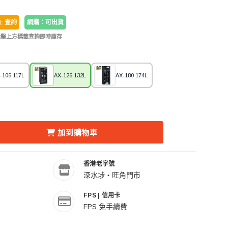
: 查詢
網購：可出貨
點擊上方標籤查詢即時庫存
-106 117L
AX-126 132L
AX-180 174L
X-126 132L 電子防潮箱 (五年保養) 的數量
REKA 收藏家 AX-126 132L 電子防潮箱 (五年保養) 的數量
加到購物車
香港老字號
深水埗・旺角門市
FPS | 信用卡
FPS 免手續費