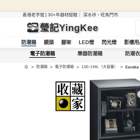
香港老字號 | 30+年器材經驗｜
深水埗・旺角門市
搜
瑩記YingKee
索
防潮箱
鏡頭
腳架
LED燈
閃光燈
影樓用
電子防潮箱
樂器防潮箱
防潮衣
防潮箱
電子防潮箱
100–199L（大容量）
Eurek
首頁