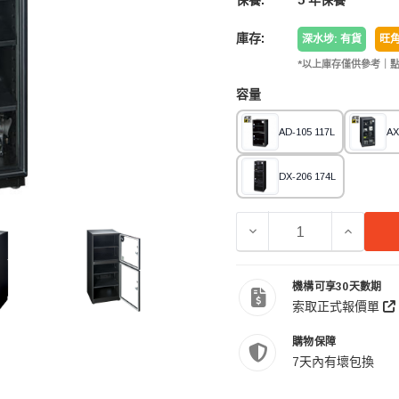
保養:
5 年保養
庫存:
深水埗: 有貨
旺角
*以上庫存僅供參考｜
容量
AD-105 117L
AX
DX-206 174L
減少 EUREKA 收藏家 A
增加 EU
機構可享30天數期
索取正式報價單
購物保障
7天內有壞包換