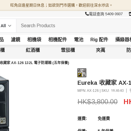
旺角店逢星期日休息；如欲到門市選購，歡迎前往深水埗店。
電話查詢 5409 0937
品
濾鏡
相機袋
相機配件
電池
Rig 配件
攝錄器
櫃
紅酒櫃
雪茄櫃
夾萬
防
a 收藏家 AX-126 132L 電子防潮箱 (五年保養)
Eureka 收藏家 AX
|
MPN:
AX-126
|
SKU:
YK4640
HK$3,800.00
HK
運費:
免運費