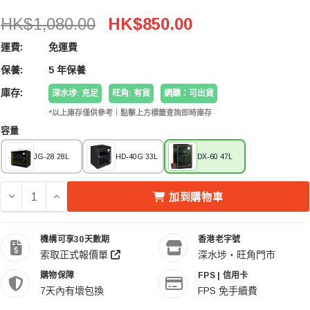
Eureka 收藏家 DX-60 47L 電子防潮箱 (五年保養)
HK$1,080.00
HK$850.00
運費:
免運費
保養:
5 年保養
庫存:
深水埗: 充足
旺角: 有貨
網購：可出貨
*以上庫存僅供參考｜點擊上方標籤查詢即時庫存
容量
JG-28 28L
HD-40G 33L
DX-60 47L
減少 EUREKA 收藏家 DX-60 47L 電子防潮箱 (五年保養) 的
增加 EUREKA 收藏家 DX-60 47L 電子防潮箱 (五年
加到購物車
機構可享30天數期
香港老字號
索取正式報價單
深水埗・旺角門市
購物保障
FPS | 信用卡
7天內有壞包換
FPS 免手續費