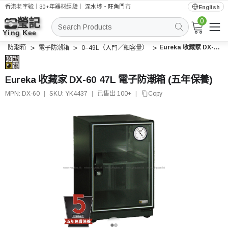
香港老字號｜30+年器材經驗｜
深水埗・旺角門市
English
0
搜
索
防潮箱
Eureka 收藏家 DX-60 47L 電子防潮箱 (五年保養)
電子防潮箱
0–49L（入門／細容量）
Eureka 收藏家 DX-60 47L 電子防潮箱 (五年保養)
MPN:
DX-60
|
SKU:
YK4437
|
已售出 100+
|
Copy