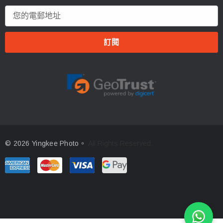
電
郵
地
址
© 2026 Yingkee Photo。
All Rights Reserved.