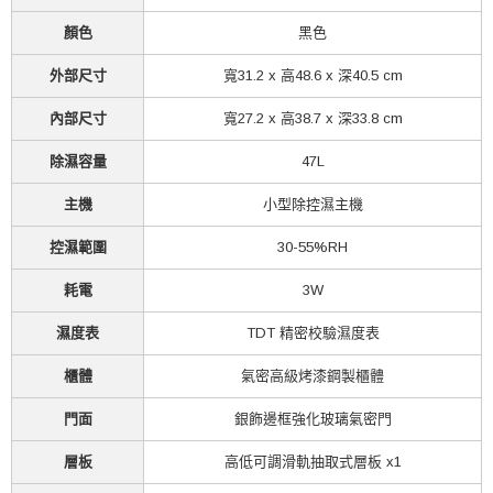
顏色
黑色
外部尺寸
寬31.2 x 高48.6 x 深40.5 cm
內部尺寸
寬27.2 x 高38.7 x 深33.8 cm
除濕容量
47L
主機
小型除控濕主機
控濕範圍
30-55%RH
耗電
3W
濕度表
TDT 精密校驗濕度表
櫃體
氣密高級烤漆鋼製櫃體
門面
銀飾邊框強化玻璃氣密門
層板
高低可調滑軌抽取式層板 x1