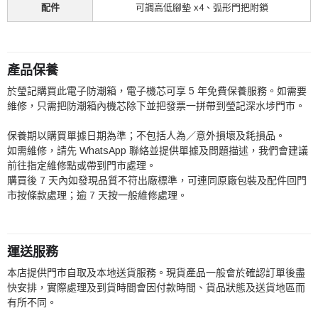
配件
可調高低腳墊 x4、弧形門把附鎖
產品保養
於瑩記購買此電子防潮箱，電子機芯可享 5 年免費保養服務。如需要
維修，只需把防潮箱內機芯除下並把發票一拼帶到瑩記深水埗門市。
保養期以購買單據日期為準；不包括人為／意外損壞及耗損品。
如需維修，請先 WhatsApp 聯絡並提供單據及問題描述，我們會建議
前往指定維修點或帶到門市處理。
購買後 7 天內如發現品質不符出廠標準，可連同原廠包裝及配件回門
市按條款處理；逾 7 天按一般維修處理。
運送服務
本店提供門市自取及本地送貨服務。現貨產品一般會於確認訂單後盡
快安排，實際處理及到貨時間會因付款時間、貨品狀態及送貨地區而
有所不同。