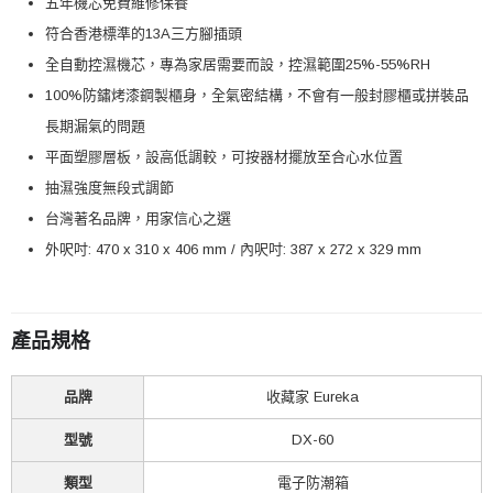
五年機芯免費維修保養
符合香港標準的13A三方腳插頭
全自動控濕機芯，專為家居需要而設，控濕範圍25%-55%RH
100%防鏽烤漆鋼製櫃身，全氣密結構，不會有一般封膠櫃或拼裝品
長期漏氣的問題
平面塑膠層板，設高低調較，可按器材擺放至合心水位置
抽濕強度無段式調節
台灣著名品牌，用家信心之選
外呎吋:
470 x 310 x 406 mm / 內呎吋:
387 x 272 x 329 mm
產品規格
品牌
收藏家 Eureka
型號
DX-60
類型
電子防潮箱