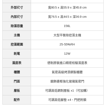
外部尺寸
寬80.5 x 高55.9 x 深45.8 cm
內部尺寸
寬76.5 x 高44.5 x 深36.9 cm
除濕容量
156L
主機
大型平衡除控濕主機
控濕範圍
25-55%RH
耗電
12W
濕度表
德制原裝進口精密校驗濕度表
櫃體
氣密高級烤漆鋼製櫃體
門面
銀飾邊框強化玻璃氣密門
層板
可調高低鋼制層板 x1（可加購）
配件
可調高低腳墊 x4、門把附鎖