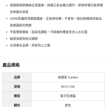
德國製精密機械式濕度錶，與機芯各自獨立運作，即使停電仍能準確
反映箱內濕度
100%防鏽烤漆鋼製櫃身，全氣密結構，不會有一般封膠櫃或拼裝品
長期漏氣的問題
平面塑膠層板，設高低調較，可按器材擺放至合心水位置
抽濕強度無段式調節
台灣著名品牌，用家信心之選
產品規格
品牌
收藏家 Eureka
型號
MCH-160
類型
電子防潮箱
顏色
黑色