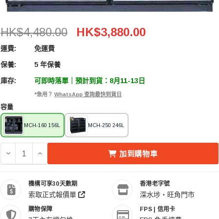
Eureka 收藏家 MCH-160 156L電子防潮箱 (五年保養)
HK$4,480.00
HK$3,880.00
運費:
免運費
保養:
5 年保養
庫存:
可即時落單｜預計到貨：8月11-13日
*急用？
WhatsApp 查詢最快到貨日
容量
MCH-160 156L
MCH-250 246L
減少 EUREKA 收藏家 MCH-160 156L電子防潮箱 (五年保養)
增加 EUREKA 收藏家 MCH-160 156L電子防潮箱 
加到購物車
機構可享30天數期
香港老字號
索取正式報價單
深水埗・旺角門市
購物保障
FPS | 信用卡