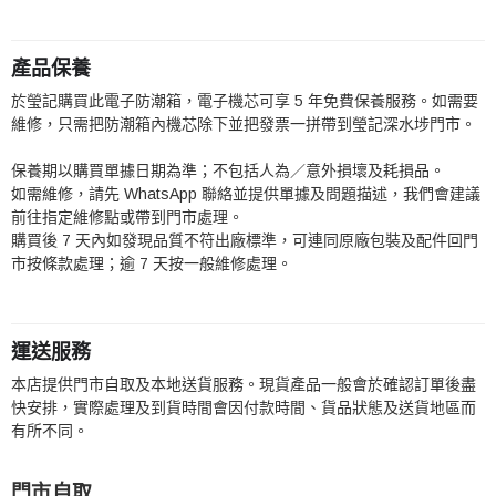
產品保養
於瑩記購買此電子防潮箱，電子機芯可享 5 年免費保養服務。如需要
維修，只需把防潮箱內機芯除下並把發票一拼帶到瑩記深水埗門市。
保養期以購買單據日期為準；不包括人為／意外損壞及耗損品。
如需維修，請先 WhatsApp 聯絡並提供單據及問題描述，我們會建議
前往指定維修點或帶到門市處理。
購買後 7 天內如發現品質不符出廠標準，可連同原廠包裝及配件回門
市按條款處理；逾 7 天按一般維修處理。
運送服務
本店提供門市自取及本地送貨服務。現貨產品一般會於確認訂單後盡
快安排，實際處理及到貨時間會因付款時間、貨品狀態及送貨地區而
有所不同。
門市自取