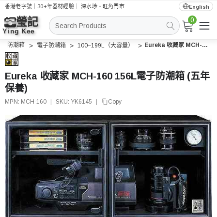
香港老字號｜30+年器材經驗｜
深水埗・旺角門市
English
0
搜
索
防潮箱
Eureka 收藏家 MCH-160 156L電子防潮箱 (五年保養)
電子防潮箱
100–199L（大容量）
Eureka 收藏家 MCH-160 156L電子防潮箱 (五年
保養)
MPN:
MCH-160
|
SKU:
YK6145
|
Copy