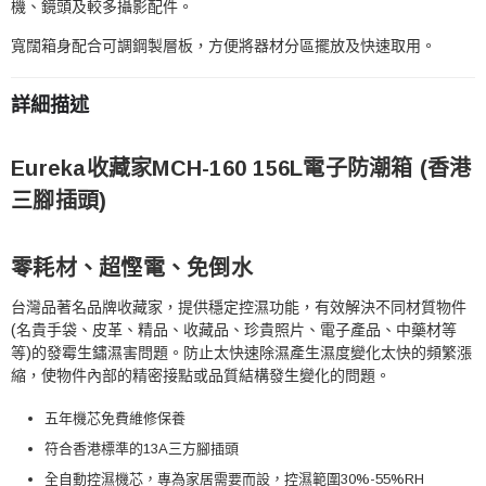
機、鏡頭及較多攝影配件。
寬闊箱身配合可調鋼製層板，方便將器材分區擺放及快速取用。
詳細描述
Eureka收藏家MCH-160 156L電子防潮箱 (香港
三腳插頭)
零耗材、超慳電、免倒水
台灣品著名品牌收藏家，提供穩定控濕功能，有效解決不同材質物件
(名貴手袋、皮革、精品、收藏品、珍貴照片、電子產品、中藥材等
等)的發霉生鏽濕害問題。防止太快速除濕產生濕度變化太快的頻繁漲
縮，使物件內部的精密接點或品質結構發生變化的問題。
五年機芯免費維修保養
符合香港標準的
13A
三方
腳插頭
全自動控濕機芯，專為家居需要而設，控濕範圍30%-55%RH