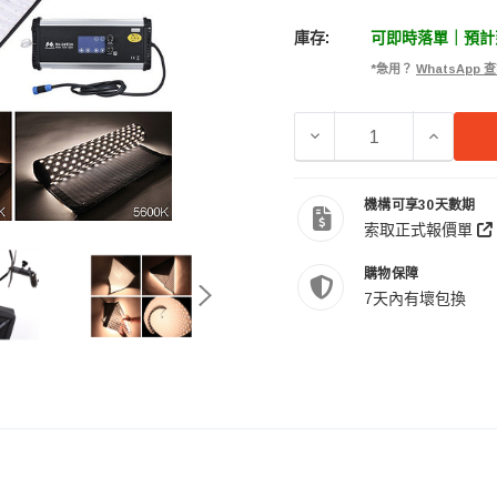
庫存:
可即時落單｜預計到
*急用？
WhatsApp
減少 FALCONEYES 銳鷹
增加 FAL
機構可享30天數期
索取正式報價單
購物保障
7天內有壞包換