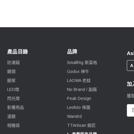
產品目錄
品牌
As
防潮箱
SmallRig 斯莫格
A
鏡頭
Godox 神牛
腳架
LAOWA 老蛙
加
LED燈
No Brand / 副廠
獲
閃光燈
Peak Design
影樓用品
Leofoto 徠圖
電
郵
濾鏡
Wandrd
地
相機袋
TTArtisan 銘匠
址