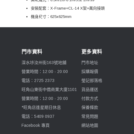
安裝配套：X-Frame+CL-14 X架+萬向接頭
機身尺寸：625x625mm
門市資料
更多資料
深水埗汝州街163號地舖
門市地址
營業時間：12:00 - 20:00
採購報價
電話：2725 2373
瑩記部落格
旺角山東街中僑商業大廈1101
貨品運送
營業時間：12:00 - 20:00
付款方式
*旺角店逢星期日休息
保養條款
電話：5409 0937
常見問題
Facebook 專頁
網站地圖