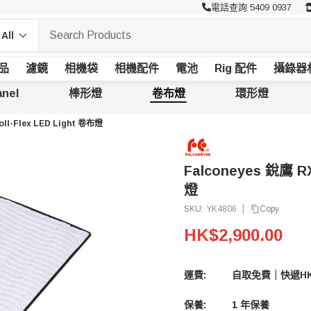
電話查詢 5409 0937
品
濾鏡
相機袋
相機配件
電池
Rig 配件
攝錄器
nel
棒形燈
卷布燈
環形燈
ll-Flex LED Light 卷布燈
Falconeyes 銳鷹 RX
燈
|
Copy
SKU:
YK4806
HK$2,900.00
運費:
自取免費｜快遞HK
保養:
1 年保養