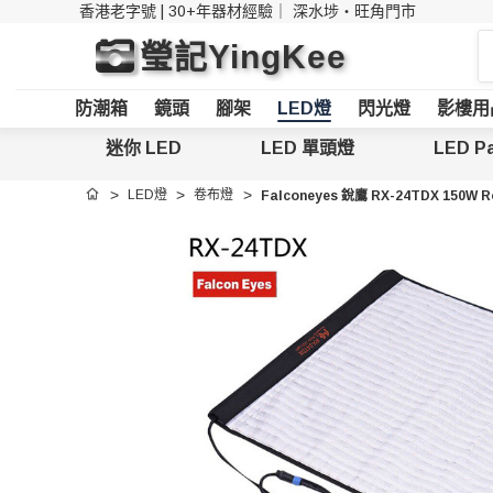
香港老字號 | 30+年器材經驗｜
深水埗・旺角門市
搜
瑩記YingKee
索
防潮箱
鏡頭
腳架
LED燈
閃光燈
影樓用
迷你 LED
LED 單頭燈
LED Pa
LED燈
卷布燈
Falconeyes 銳鷹 RX-24TDX 150W Ro
首頁