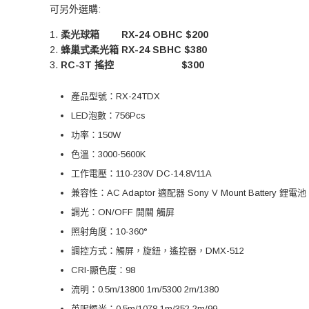
可另外選購:
柔光球箱
人人
RX-24 OBHC $200
蜂巢式柔光箱 RX-24 SBHC $380
RC-3T 搖控
人人人人人人人
$300
產品型號：RX-24TDX
LED泡數：756Pcs
功率：150W
色溫：3000-5600K
工作電壓：110-230V DC-14.8V11A
兼容性：AC Adaptor 適配器 Sony V Mount Battery 鋰
調光：ON/OFF 開關 觸屏
照射角度：10-360°
調控方式：觸屏，旋鈕，遙控器，DMX-512
CRI-顯色度：98
流明：0.5m/13800 1m/5300 2m/1380
英呎燭光：0.5m/1078 1m/352 2m/99