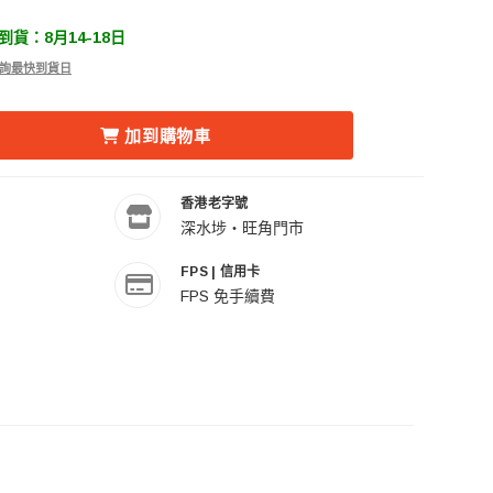
貨：8月14-18日
 查詢最快到貨日
 RX-24TDX 150W ROLL-FLEX LED LIGHT 卷布燈 的數量
CONEYES 銳鷹 RX-24TDX 150W ROLL-FLEX LED LIGH
加到購物車
香港老字號
深水埗・旺角門市
FPS | 信用卡
FPS 免手續費