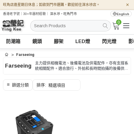
×
旺角店逢星期日休息；如欲到門市選購，歡迎前往深水埗店。
香港老字號｜30+年器材經驗｜
深水埗・旺角門市
English
0
搜
索
防潮箱
鏡頭
腳架
LED燈
閃光燈
影
Farseeing
首頁
主力提供相機電池、後備電池及供電配件，亦有支撐系
Farseeing
統相關配件。適合旅行、外拍和長時間拍攝的後備供
電，選購時可按原廠電池型號、容量和充電方式、型號
和用途核對。