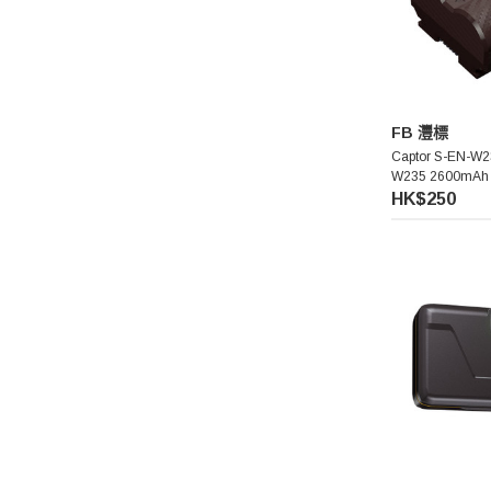
FB 灃標
Captor S-EN-W23
W235 2600mAh 
池
HK$250