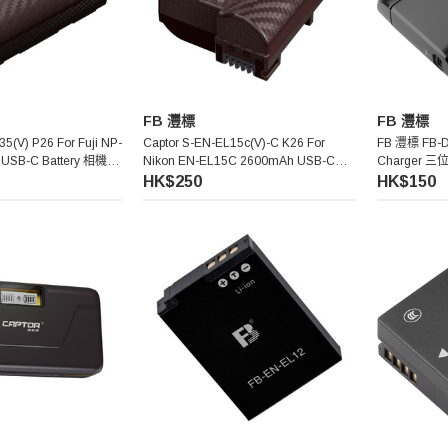
FB 灃標
FB 灃標
5(V) P26 For Fuji NP-
Captor S-EN-EL15c(V)-C K26 For
FB 灃標 FB-D
USB-C Battery 相機電
Nikon EN-EL15C 2600mAh USB-C
Charger 
Battery 相機電池
HK$250
HK$150