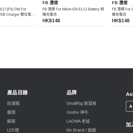
FB 灃標
FB 灃標
E17(FS) Dbl For
FB 灃標 For Nikon EN-EL12 Battery 相
FB 灃標 For C
 USB Charger 雙位電池
機充電池
機充電池
HK$148
HK$148
產品目錄
品牌
As
防潮箱
SmallRig 斯莫格
A
鏡頭
Godox 神牛
腳架
LAOWA 老蛙
加
LED燈
No Brand / 副廠