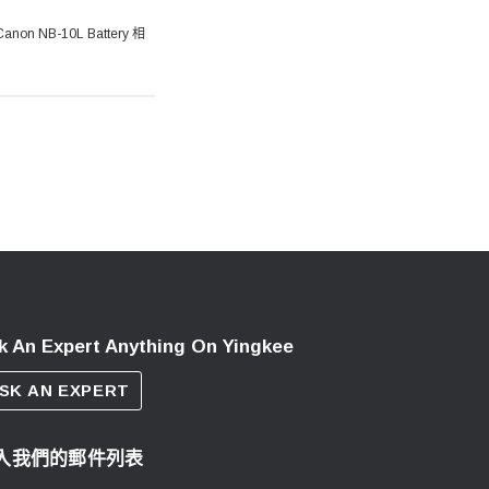
anon NB-10L Battery 相
k An Expert Anything On Yingkee
SK AN EXPERT
入我們的郵件列表