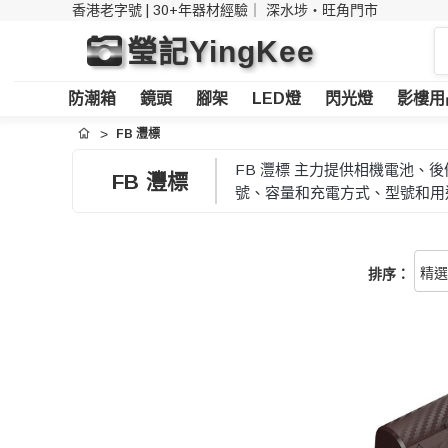
香港老字號 | 30+年器材經驗｜
深水埗・旺角門市
搜
瑩記YingKee
索
防潮箱
鏡頭
腳架
LED燈
閃光燈
影樓用
FB 灃標
首頁
FB 灃標 主力提供相機電池
FB 灃標
號、容量和充電方式、型號和用
排序：