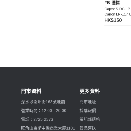
FB 灃標
Captor S-DC-LP-
Canon LP-E17
充電盒
HK$150
門市資料
更多資料
深水埗汝州街163號地舖
門市地址
營業時間：12:00 - 20:00
採購報價
電話：2725 2373
瑩記部落格
旺角山東街中僑商業大廈1101
貨品運送