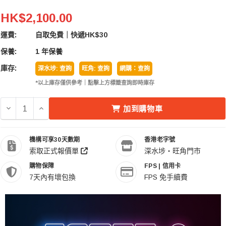
Feiyu Tech 飛宇 Scorp-C 相機穩定器
HK$2,100.00
運費:
自取免費｜快遞HK$30
保養:
1 年保養
庫存:
深水埗: 查詢
旺角: 查詢
網購：查詢
*以上庫存僅供參考｜點擊上方標籤查詢即時庫存
減少 FEIYU TECH 飛宇 SCORP-C 相機穩定器 的數量
增加 FEIYU TECH 飛宇 SCORP-C 
加到購物車
機構可享30天數期
香港老字號
索取正式報價單
深水埗・旺角門市
購物保障
FPS | 信用卡
7天內有壞包換
FPS 免手續費