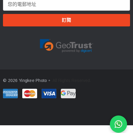
電
郵
地
址
© 2026 Yingkee Photo。
All Rights Reserved.