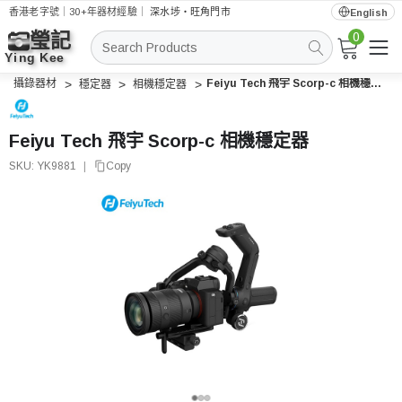
香港老字號｜30+年器材經驗｜
深水埗・旺角門市
English
0
搜
索
攝錄器材
Feiyu Tech 飛宇 Scorp-c 相機穩定器
穩定器
相機穩定器
Feiyu Tech 飛宇 Scorp-c 相機穩定器
SKU:
YK9881
|
Copy