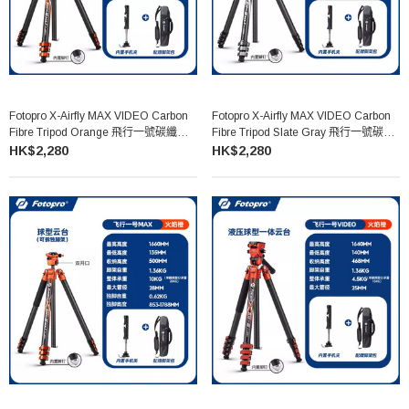
Fotopro X-Airfly MAX VIDEO Carbon
Fotopro X-Airfly MAX VIDEO Carbon
Fibre Tripod Orange 飛行一號碳纖維
Fibre Tripod Slate Gray 飛行一號碳纖
三腳架套裝
維三腳架套裝
HK$2,280
HK$2,280