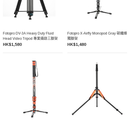
Fotopro DV-3A Heavy Duty Fluid
Fotopro X-Airfly Monopod Gray 碳纖維
Head Video Tripod 專業攝錄三腳架
獨腳架
HK$1,580
HK$1,480