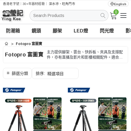
香港老字號｜30+年器材經驗｜
深水埗・旺角門市
English
0
搜
索
防潮箱
鏡頭
腳架
LED燈
閃光燈
影
Fotopro 富圖寶
首頁
主力提供腳架、雲台、快拆板、夾具及支撐配
Fotopro 富圖寶
件，亦有直播及影片和影樓相關配件。適合風
景、外景、商品、長焦和長時間拍攝，選購時
可按承重、高度、收納長度和快拆規格、型號
和用途核對。