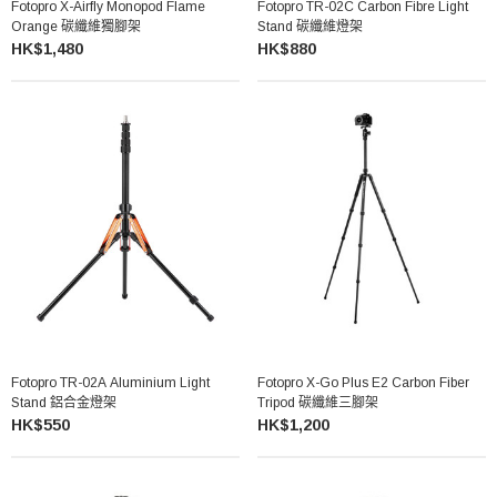
Fotopro X-Airfly Monopod Flame
Fotopro TR-02C Carbon Fibre Light
Orange 碳纖維獨腳架
Stand 碳纖維燈架
HK$1,480
HK$880
Fotopro TR-02A Aluminium Light
Fotopro X-Go Plus E2 Carbon Fiber
Stand 鋁合金燈架
Tripod 碳纖維三腳架
HK$550
HK$1,200