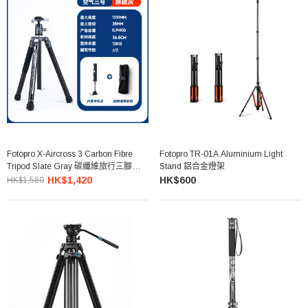
Fotopro X-Aircross 3 Carbon Fibre
Fotopro TR-01A Aluminium Light
Tripod Slate Gray 碳纖維旅行三腳架套
Stand 鋁合金燈架
裝
HK$1,420
HK$600
HK$1,580