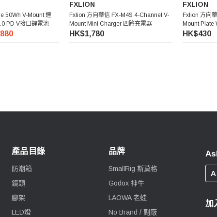
FXLION
FXLION
ne 50Wh V-Mount 連
Fxlion 方向華信 FX-M4S 4-Channel V-
Fxlion 方向
C3.0 PD V接口鋰電池
Mount Mini Charger 四路充電器
Mount Plate
型掛板
880
HK$1,780
HK$430
產品目錄
品牌
As
防潮箱
SmallRig 斯莫格
A
鏡頭
Godox 神牛
腳架
LAOWA 老蛙
加
LED燈
No Brand / 副廠