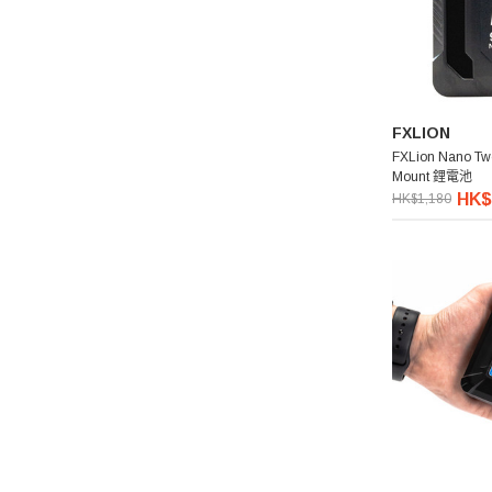
FXLION
FXLion Nano Tw
Mount 鋰電池
HK$
HK$1,180