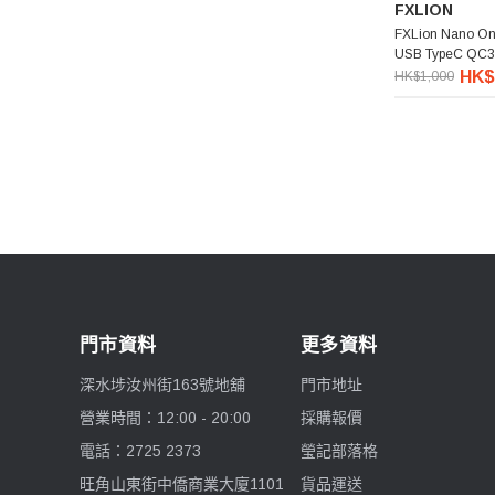
FXLION
FXLion Nano O
USB TypeC Q
HK$
HK$1,000
門市資料
更多資料
深水埗汝州街163號地舖
門市地址
營業時間：12:00 - 20:00
採購報價
電話：2725 2373
瑩記部落格
旺角山東街中僑商業大廈1101
貨品運送