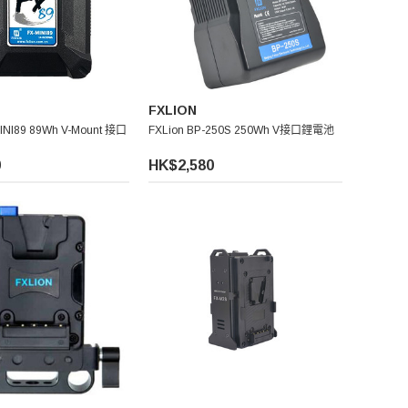
FXLION
MINI89 89Wh V-Mount 接口
FXLion BP-250S 250Wh V接口鋰電池
0
HK$2,580