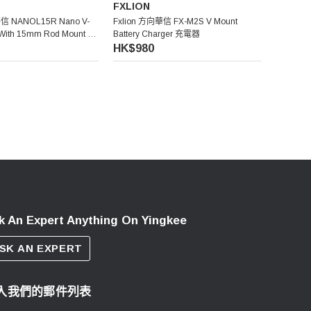
FXLION
華信 NANOL15R Nano V-
Fxlion 方向華信 FX-M2S V Mount
 With 15mm Rod Mount V
Battery Charger 充電器
HK$980
k An Expert Anything On Yingkee
SK AN EXPERT
入我們的郵件列表