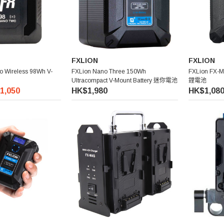
FXLION
FXLION
o Wireless 98Wh V-
FXLion Nano Three 150Wh
FXLion FX-
Ultracompact V-Mount Battery 迷你電池
鋰電池
1,050
HK$1,980
HK$1,08