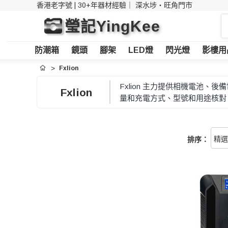
香港老字號 | 30+年器材經驗｜
深水埗・旺角門市
搜
瑩記YingKee
索
防潮箱
鏡頭
腳架
LED燈
閃光燈
影樓用
Fxlion
首頁
Fxlion 主力提供相機電池
Fxlion
量和充電方式、型號和用途核對
排序：