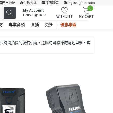
門市地址
付款方式
採購報價
English (Translate)
0
My Account
Hello.
Sign In
WISH LIST
MY CART
材
專業音頻
直播
更多
優惠專區
拍和長時間拍攝的後備供電，選購時可按原廠電池型號、容