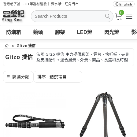
香港老字號｜30+年器材經驗｜
深水埗・旺角門市
English
0
搜
索
防潮箱
鏡頭
腳架
LED燈
閃光燈
影
Gitzo 捷信
首頁
法國 Gitzo 捷信 主力提供腳架、雲台、快拆板、夾具
Gitzo 捷信
及支撐配件。適合風景、外景、商品、長焦和長時間拍
攝，選購時可按承重、高度、收納長度和快拆規格、型
號和用途核對。