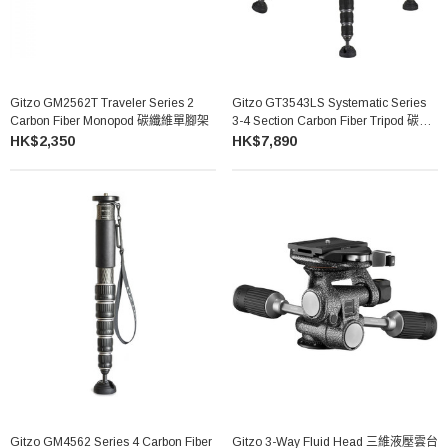
Gitzo GM2562T Traveler Series 2
Gitzo GT3543LS Systematic Series
Carbon Fiber Monopod 碳纖維單腳架
3-4 Section Carbon Fiber Tripod 碳纖
維三腳架
HK$2,350
HK$7,890
Gitzo GM4562 Series 4 Carbon Fiber
Gitzo 3-Way Fluid Head 三維液壓雲台