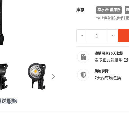
庫存:
深水埗: 無庫存
旺
*以上庫存僅供參考｜
減少 GODOX 神牛 AD1
增加 GO
機構可享30天數期
索取正式報價單
購物保障
7天內有壞包換
運送服務