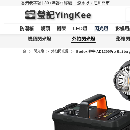
香港老字號 | 30+年器材經驗｜
深水埗・旺角門市
搜
瑩記YingKee
索
防潮箱
鏡頭
腳架
LED燈
閃光燈
影樓用
機頂閃光燈
外拍閃光燈
影樓閃
閃光燈
外拍閃光燈
Godox 神牛 AD1200Pro Batter
首頁