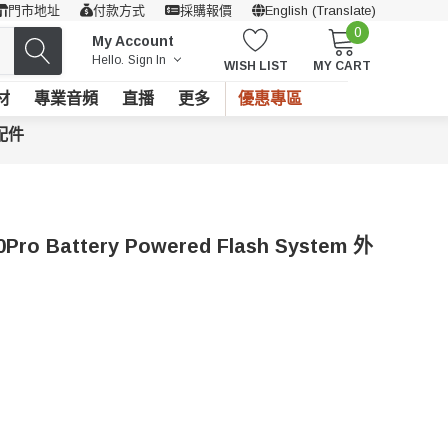
門市地址
付款方式
採購報價
English (Translate)
0
My Account
Hello.
Sign In
WISH LIST
MY CART
材
專業音頻
直播
更多
優惠專區
配件
ro Battery Powered Flash System 外