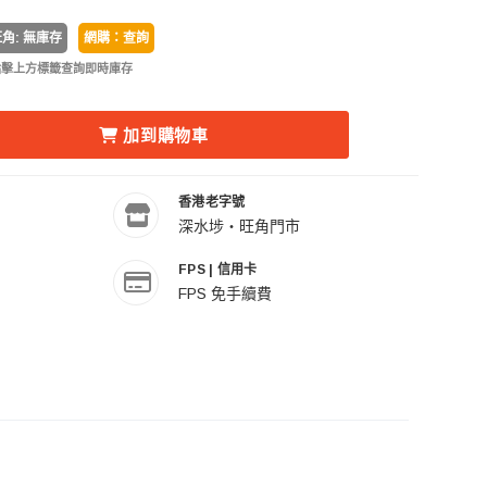
角: 無庫存
網購：查詢
點擊上方標籤查詢即時庫存
200PRO BATTERY POWERED FLASH SYSTEM 外拍閃光
DOX 神牛 AD1200PRO BATTERY POWERED FLASH SY
加到購物車
香港老字號
深水埗・旺角門市
FPS | 信用卡
FPS 免手續費