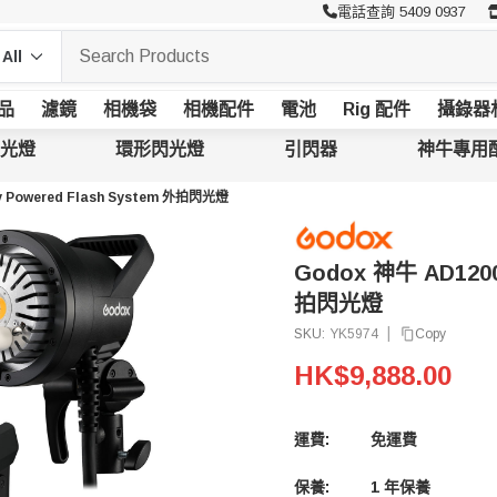
電話查詢 5409 0937
品
濾鏡
相機袋
相機配件
電池
Rig 配件
攝錄器
光燈
環形閃光燈
引閃器
神牛專用
y Powered Flash System 外拍閃光燈
Godox 神牛 AD1200P
拍閃光燈
|
Copy
SKU:
YK5974
HK$9,888.00
運費:
免運費
保養:
1 年保養