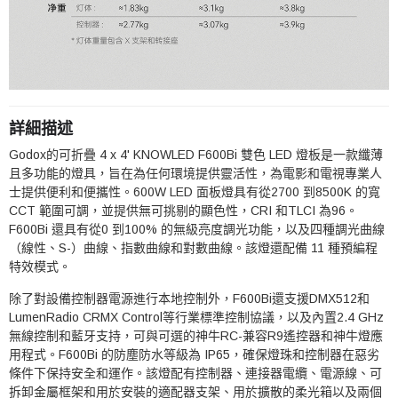
詳細描述
Godox
的可折疊 4 x 4'
KNOWLED F600Bi 雙色 LED 燈板是
一款纖薄
且多功能的燈具，旨在為任何環境提供靈活性，
為電影和電視專業人
士提供便利和便攜性。
600W LED 面板燈具有從2700 到8500K 的寬
CCT 範圍可調，並提供無可挑剔的顯色性，CRI 和TLCI 為96。
F600Bi 還具有從0 到100% 的無級亮度調光功能，以及四種調光曲線
（線性、S-）曲線、指數曲線和對數曲線。
該燈還配備 11 種預編程
特效模式。
除了對設備控制器電源進行本地控制外，F600Bi還支援DMX512和
LumenRadio CRMX Control等行業標準控制協議，以及內置2.4 GHz
無線控制和藍牙支持，可與可選的神牛RC-兼容R9遙控器和神牛燈應
用程式。
F600Bi 的防塵防水等級為 IP65，確保燈珠和控制器在惡劣
條件下保持安全和運作。
該燈配有控制器、連接器電纜、電源線、可
拆卸金屬框架和用於安裝的適配器支架、用於擴散的柔光箱以及兩個