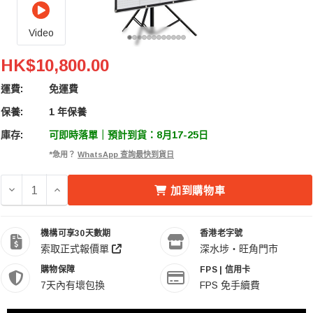
Video
Godox 神牛 KNOWLED F600Bi Bi-Color Flexible LE
HK$10,800.00
運費:
免運費
保養:
1 年保養
庫存:
可即時落單｜預計到貨：8月17-25日
*急用？
WhatsApp 查詢最快到貨日
減少 GODOX 神牛 KNOWLED F600BI BI-COLOR FLEXIB
增加 GODOX 神牛 KNOWLED F600BI BI-COLOR 
加到購物車
機構可享30天數期
香港老字號
索取正式報價單
深水埗・旺角門市
購物保障
FPS | 信用卡
7天內有壞包換
FPS 免手續費