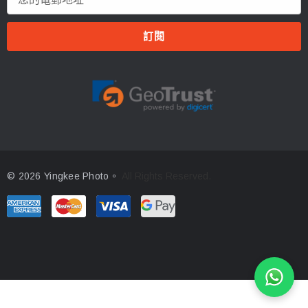
郵
地
址
© 2026 Yingkee Photo。
All Rights Reserved.