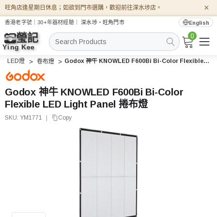
×
旺角店逢星期日休息；如欲到門市選購，歡迎前往深水埗店。
香港老字號｜30+年器材經驗｜
深水埗・旺角門市
English
0
搜
索
LED燈
Godox 神牛 KNOWLED F600Bi Bi-Color Flexible LED Light Panel 捲布燈
卷布燈
Godox 神牛 KNOWLED F600Bi Bi-Color
Flexible LED Light Panel 捲布燈
SKU:
YM1771
|
Copy