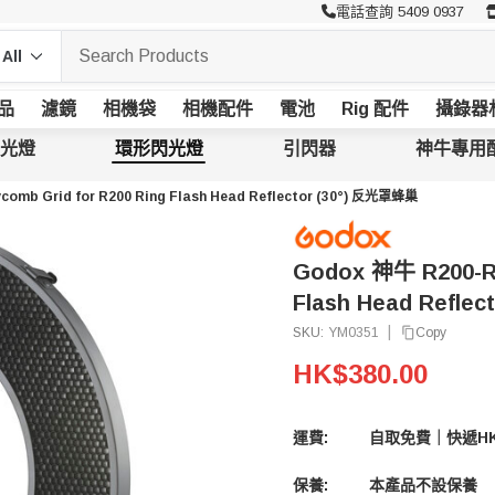
電話查詢 5409 0937
品
濾鏡
相機袋
相機配件
電池
Rig 配件
攝錄器
光燈
環形閃光燈
引閃器
神牛專用
omb Grid for R200 Ring Flash Head Reflector (30°) 反光罩蜂巢
Godox 神牛 R200-RH
Flash Head Refle
|
Copy
SKU:
YM0351
HK$380.00
運費:
自取免費｜快遞HK
保養:
本產品不設保養