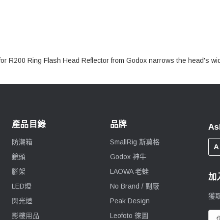
or R200 Ring Flash Head Reflector
from
Godox
narrows the head's wide
產品目錄
品牌
As
防潮箱
SmallRig 斯莫格
A
鏡頭
Godox 神牛
腳架
LAOWA 老蛙
加
LED燈
No Brand / 副廠
獲
閃光燈
Peak Design
影樓用品
Leofoto 徠圖
電