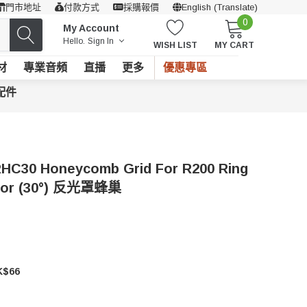
門市地址
付款方式
採購報價
English (Translate)
0
My Account
Hello.
Sign In
WISH LIST
MY CART
材
專業音頻
直播
更多
優惠專區
配件
C30 Honeycomb Grid For R200 Ring
ctor (30°) 反光罩蜂巢
$66