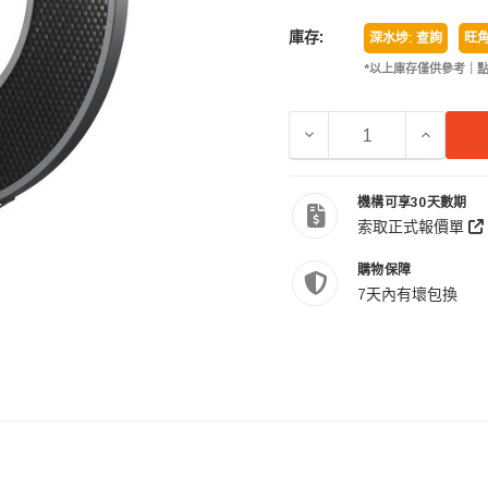
庫存:
深水埗: 查詢
旺角
*以上庫存僅供參考｜
減少 GODOX 神牛 R200
增加 GOD
機構可享30天數期
索取正式報價單
購物保障
7天內有壞包換