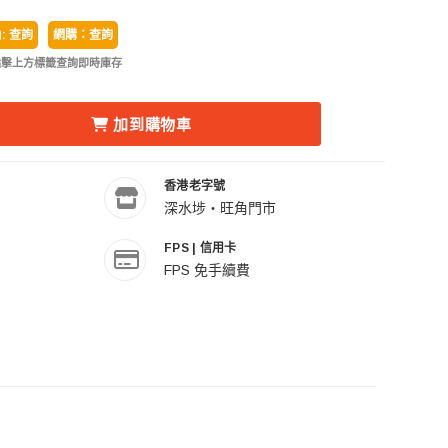
: 查詢
網購：查詢
點擊上方標籤查詢即時庫存
-RHC30 HONEYCOMB GRID FOR R200 RING FLASH HE
OX 神牛 R200-RHC30 HONEYCOMB GRID FOR R200 RI
加到購物車
香港老字號
深水埗・旺角門市
FPS | 信用卡
FPS 免手續費