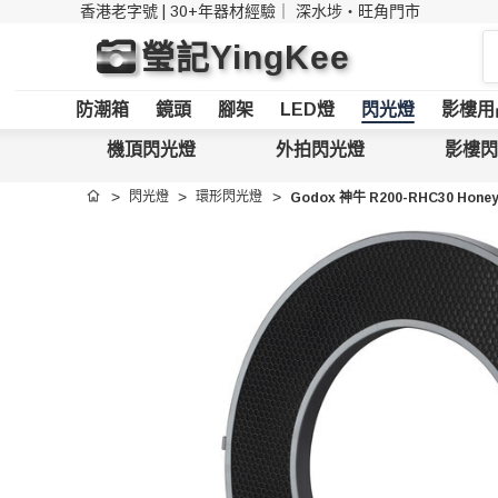
香港老字號 | 30+年器材經驗｜
深水埗・旺角門市
搜
瑩記YingKee
索
防潮箱
鏡頭
腳架
LED燈
閃光燈
影樓用
機頂閃光燈
外拍閃光燈
影樓閃
閃光燈
環形閃光燈
Godox 神牛 R200-RHC30 Honeyc
首頁