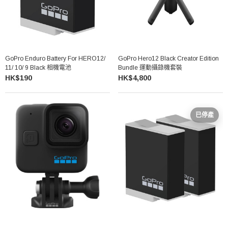
GoPro Enduro Battery For HERO12/
GoPro Hero12 Black Creator Edition
11/ 10/ 9 Black 相機電池
Bundle 運動攝錄機套裝
HK$190
HK$4,800
已停產