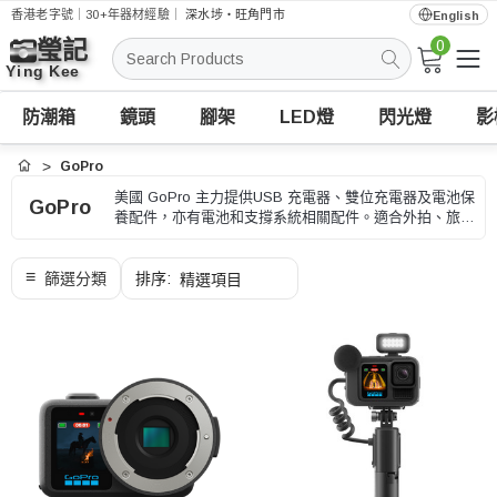
香港老字號｜30+年器材經驗｜
深水埗・旺角門市
English
0
搜
索
防潮箱
鏡頭
腳架
LED燈
閃光燈
影
GoPro
首頁
美國 GoPro 主力提供USB 充電器、雙位充電器及電池保
GoPro
養配件，亦有電池和支撐系統相關配件。適合外拍、旅行
和多電池輪流充電，選購時可按電池型號、充電位數和供
電接口、型號和用途核對。