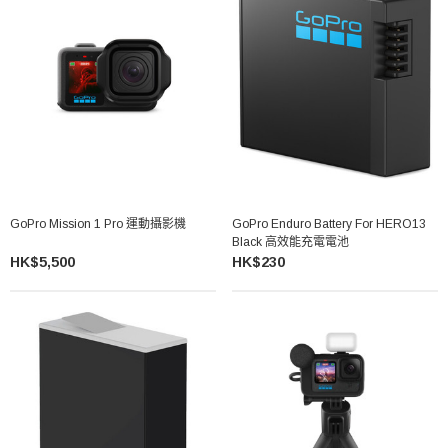
GoPro Mission 1 Pro 運動攝影機
GoPro Enduro Battery For HERO13
Black 高效能充電電池
HK$5,500
HK$230