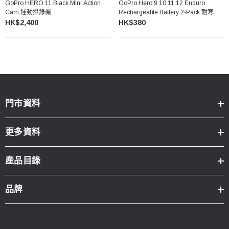
GoPro HERO 11 Black Mini Action
GoPro Hero 9 10 11 12 Enduro
Cam 運動攝錄機
Rechargeable Battery 2-Pack 耐寒電
池 (兩粒裝)
HK$2,400
HK$380
門市資料
更多資料
產品目錄
品牌