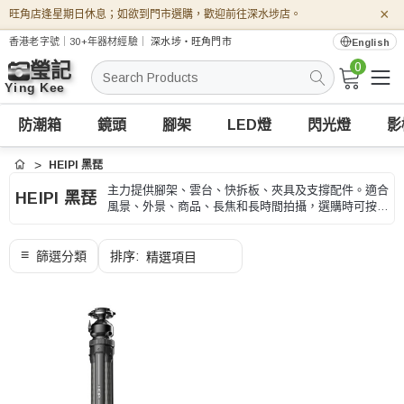
×
旺角店逢星期日休息；如欲到門市選購，歡迎前往深水埗店。
香港老字號｜30+年器材經驗｜
深水埗・旺角門市
English
0
搜
索
防潮箱
鏡頭
腳架
LED燈
閃光燈
影
HEIPI 黑琵
首頁
主力提供腳架、雲台、快拆板、夾具及支撐配件。適合
HEIPI 黑琵
風景、外景、商品、長焦和長時間拍攝，選購時可按承
重、高度、收納長度和快拆規格、型號和用途核對。