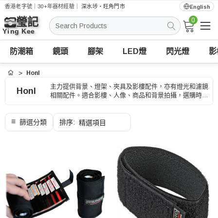
香港老字號｜30+年器材經驗｜
深水埗・旺角門市
English
0
搜
索
防潮箱
鏡頭
腳架
LED燈
閃光燈
影
Honl
首頁
主力提供背景、燈架、夾具及影樓配件，亦有燈光和濾鏡
Honl
相關配件。適合影樓、人像、商品和背景拍攝，選購時可
按尺寸、安裝方式和拍攝場景、型號和用途核對。