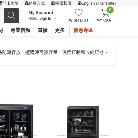
門市地址
付款方式
採購報價
English (Translate)
0
My Account
Hello.
Sign In
WISH LIST
MY CART
材
專業音頻
直播
更多
優惠專區
收藏品防潮存放，選購時可按容量、濕度控制和收納尺寸、