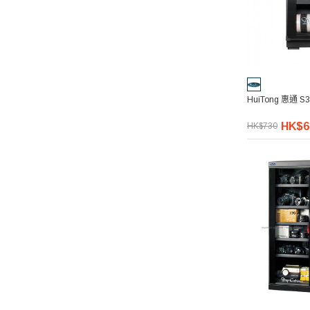
HuiTong 惠通 
HK$6
HK$730