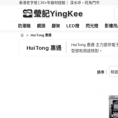
香港老字號 | 30+年器材經驗｜
深水埗・旺角門市
搜
瑩記YingKee
索
防潮箱
鏡頭
腳架
LED燈
閃光燈
影樓用
HuiTong 惠通
首頁
HuiTong 惠通 主
HuiTong 惠通
型號和用途核對。
排序：