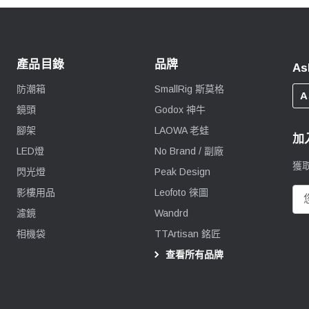
產品目錄
品牌
As
防潮箱
SmallRig 斯莫格
A
鏡頭
Godox 神牛
腳架
LAOWA 老蛙
加
LED燈
No Brand / 副廠
獲
閃光燈
Peak Design
影樓用品
Leofoto 徠圖
電
郵
濾鏡
Wandrd
地
相機袋
TTArtisan 銘匠
址
查看所有品牌