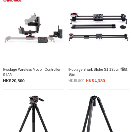
IFootage Wireless Motion Controller
IFootage Shark Slider S1 135cm攝錄
S1A3
路軌
HK$20,800
HK$4,380
HK$5,800