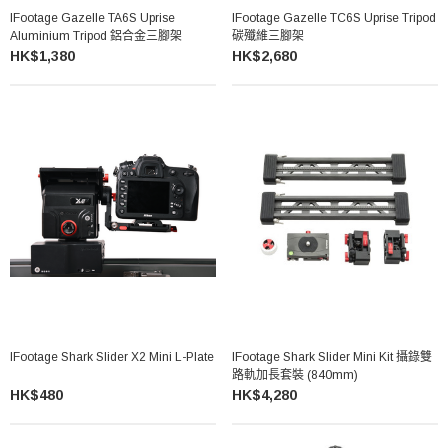
IFootage Gazelle TA6S Uprise
IFootage Gazelle TC6S Uprise Tripod
Aluminium Tripod 鋁合金三腳架
碳殲維三腳架
HK$1,380
HK$2,680
IFootage Shark Slider X2 Mini L-Plate
IFootage Shark Slider Mini Kit 攝錄雙
路軌加長套裝 (840mm)
HK$480
HK$4,280