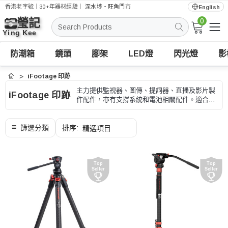
香港老字號｜30+年器材經驗｜
深水埗・旺角門市
English
0
搜
索
防潮箱
鏡頭
腳架
LED燈
閃光燈
影
iFootage 印跡
首頁
主力提供監視器、圖傳、提詞器、直播及影片製
iFootage 印跡
作配件，亦有支撐系統和電池相關配件。適合直
播、活動、監看、訪問和影片製作，選購時可按
輸入輸出接口、供電和拍攝流程、型號和用途核
對。