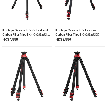
IFootage Gazelle TC9 K7 Fastbowl
IFootage Gazelle TC9 Fastbowl
Carbon Fiber Tripod Kit 碳殲維三腳架
Carbon Fiber Tripod 碳殲維三腳架
套裝
HK$4,880
HK$2,880