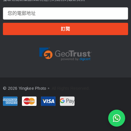
電
郵
地
址
© 2026 Yingkee Photo。
All Rights Reserved.