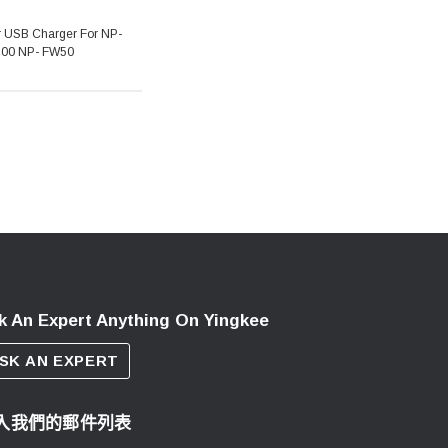
r USB Charger For NP-
100 NP- FW50
k An Expert Anything On Yingkee
SK AN EXPERT
入我們的郵件列表