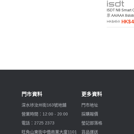
ISDT N8 Smar
示 AA/AAA 8sl
HK$4
HK$459
門市資料
更多資料
深水埗汝州街163號地舖
門市地址
營業時間：12:00 - 20:00
採購報價
電話：2725 2373
瑩記部落格
旺角山東街中僑商業大廈1101
貨品運送