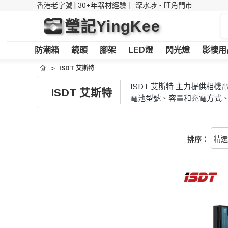
香港老字號 | 30+年器材經驗｜
深水埗・旺角門市
搜
瑩記YingKee
索
防潮箱
鏡頭
腳架
LED燈
閃光燈
影樓用
ISDT 艾斯特
首頁
ISDT 艾斯特 主力提供
ISDT 艾斯特
電池型號、容量和充電方式
排序：