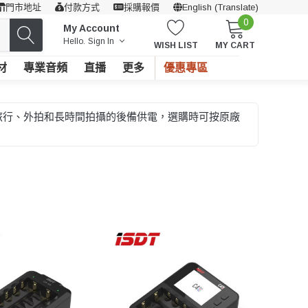
門市地址
付款方式
採購報價
English (Translate)
0
My Account
Hello.
Sign In
WISH LIST
MY CART
材
專業音頻
直播
更多
優惠專區
合旅行、外拍和長時間拍攝的後備供電，選購時可按原廠