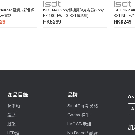
t Charger 輕觸式彩色顯
ISDT NP2 Sony相機雙位充電器(Sony
ISDT NP2 Ai
ots充電器
FZ-100, FW-50, BX1電池用)
BX1 NP- FZ
29
HK$299
HK$249
產品目錄
品牌
As
防潮箱
SmallRig 斯莫格
A
鏡頭
Godox 神牛
腳架
LAOWA 老蛙
加
LED燈
No Brand / 副廠