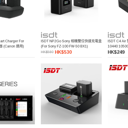
art Charger For
ISDT NP2Go Sony 相機雙位快速充電盒
ISDT C4 A
 (Canon 適用)
(for Sony FZ-100 FW-50 BX1)
10440 1050
HK$530
HK$249
HK$580