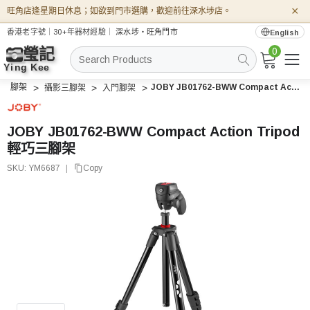
×
旺角店逢星期日休息；如欲到門市選購，歡迎前往深水埗店。
香港老字號｜30+年器材經驗｜
深水埗・旺角門市
English
0
搜
索
腳架
JOBY JB01762-BWW Compact Action Tripod 輕巧三腳架
攝影三腳架
入門腳架
JOBY JB01762-BWW Compact Action Tripod
輕巧三腳架
SKU:
YM6687
|
Copy