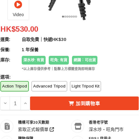
Video
JOBY JB01762-BWW Compact Action Tripod 輕
HK$530.00
運費:
自取免費｜快遞HK$30
保養:
1 年保養
庫存:
深水埗: 有貨
旺角: 有貨
網購：可出貨
*以上庫存僅供參考｜點擊上方標籤查詢即時庫存
選項:
Action Tripod
Advanced Tripod
Light Tripod Kit
減少 JOBY JB01762-BWW COMPACT ACTION TRIPO
增加 JOBY JB01762-BWW COMPACT ACTION
加到購物車
機構可享30天數期
香港老字號
索取正式報價單
深水埗・旺角門市
購物保障
FPS | 信用卡