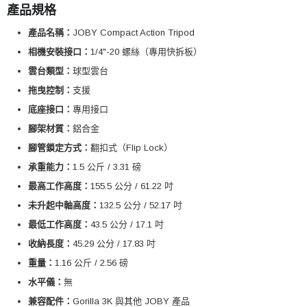
產品規格
產品名稱：
JOBY Compact Action Tripod
相機安裝接口：
1/4"-20 螺絲（專用快拆板）
雲台類型：
球型雲台
拖曳控制：
支援
底座接口：
專用接口
腳架材質：
鋁合金
腳管鎖定方式：
翻扣式（Flip Lock）
承重能力：
1.5 公斤 / 3.31 磅
最高工作高度：
155.5 公分 / 61.22 吋
未升起中軸高度：
132.5 公分 / 52.17 吋
最低工作高度：
43.5 公分 / 17.1 吋
收納長度：
45.29 公分 / 17.83 吋
重量：
1.16 公斤 / 2.56 磅
水平儀：
無
兼容配件：
Gorilla 3K 與其他 JOBY 產品