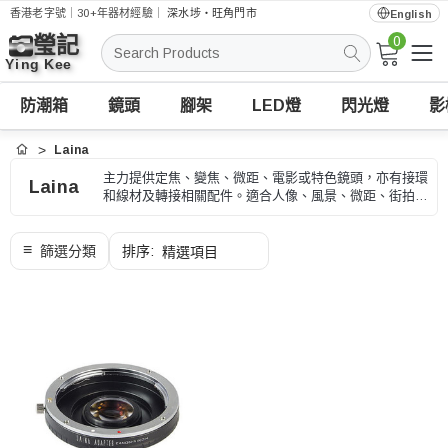
香港老字號｜30+年器材經驗｜
深水埗・旺角門市
English
0
搜
索
防潮箱
鏡頭
腳架
LED燈
閃光燈
影
Laina
首頁
主力提供定焦、變焦、微距、電影或特色鏡頭，亦有接環
Laina
和線材及轉接相關配件。適合人像、風景、微距、街拍和
創意影像，選購時可按接環、焦段、光圈和對焦方式、型
號和用途核對。