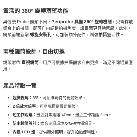
靈活的 360° 旋轉潛望功能
與傳統 Probe 鏡頭不同，
Periprobe 具備 360° 旋轉機制
，只需釋放
鏡身上的機關，即可自由調整拍攝角度，讓畫面更具動態感。此外，
鏡頭前端新增
螺旋安裝孔
，可加裝額外配件，增強拍攝靈活性。
兩種鏡筒設計，自由切換
鏡頭附帶
直視鏡筒
，用戶可根據拍攝需求自由更換，滿足不同場景應
用。
產品特點一覽
超廣視角：
85°，可拍攝獨特的視覺效果。
2 倍放大倍率：
可呈現極致微距細節。
短工作距離：
最近對焦距離 47cm，最近工作距離 2cm。
防水鏡筒設計：
適合潮濕環境及特殊拍攝場景。
內建 LED 燈：
提供額外照明，提升拍攝便利性。