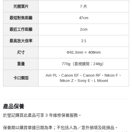
光圈葉片
7 片
最短對焦距離
47cm
最近工作距離
2cm
最高放大倍率
2:1
尺寸
Φ61.3mm × 408mm
重量
770g（直視鏡筒：248g）
Arri PL、Canon EF、Canon RF、Nikon F、
卡口類型
Nikon Z、Sony E、L Mount
產品保養
於瑩記購買此產品可享 3 年維修保養服務。
保養期以購買單據日期為準；不包括人為／意外損壞及耗損品。