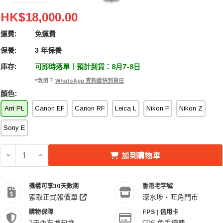
Laowa 24mm T14 2x Periprobe 微距鏡頭 Arri PL
HK$18,000.00
運費:
免運費
保養:
3 年保養
庫存:
可即時落單｜預計到貨：8月7-8日
*急用？
WhatsApp 查詢最快到貨日
顏色:
Arri PL
Canon EF
Canon RF
Leica L
Nikon F
Nikon Z
Sony E
減少 LAOWA 24MM T14 2X PERIPROBE 微距鏡頭 ARRI 
增加 LAOWA 24MM T14 2X PERIPROBE 微距鏡頭
加到購物車
機構可享30天數期
香港老字號
索取正式報價單
深水埗・旺角門市
購物保障
FPS | 信用卡