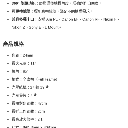
360° 旋轉功能：
輕鬆調整拍攝角度，增強創作自由度。
可更換鏡筒：
標配直視鏡筒，滿足不同拍攝需求。
兼容多種卡口：
支援 Arri PL、Canon EF、Canon RF、Nikon F、
Nikon Z、Sony E、L Mount。
產品規格
焦距：24mm
最大光圈：T14
視角：85°
格式：全畫幅（Full Frame）
光學結構：27 組 19 片
光圈葉片：7 片
最短對焦距離：47cm
最近工作距離：2cm
最高放大倍率：2:1
尺寸：Φ61.3mm × 408mm