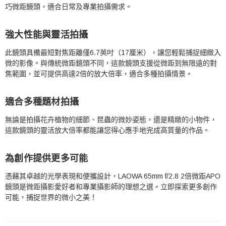
巧微距鏡頭，適合日常及專業拍攝需求。
強大性能與靈活拍攝
此鏡頭具備最短對焦距離僅6.7英吋（17厘米），讓您輕鬆捕捉細緻入
微的影像。與傳統微距鏡頭不同，這款鏡頭支援從微距到無限遠的對
焦範圍，並可提供高達2倍的放大倍率，適合多種拍攝情景。
適合多種題材拍攝
無論是拍攝花卉植物的細節、昆蟲的微妙姿態，還是精緻的小物件，
這款鏡頭的靈活放大倍率都能讓您得心應手地完成高質量的作品。
為創作提供更多可能
憑藉其卓越的光學表現和便攜設計，LAOWA 65mm f/2.8 2倍微距APO
鏡頭是微距攝影愛好者和專業攝影師的理想之選。立即探索更多創作
可能，捕捉世界的微小之美！