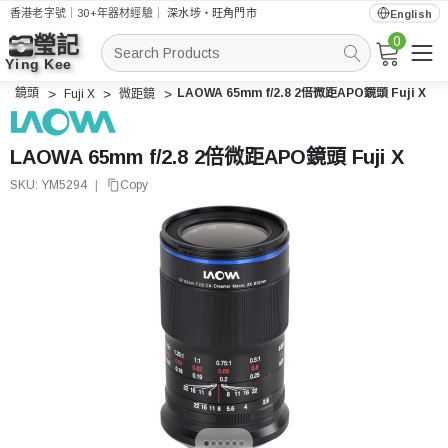
香港老字號｜30+年器材經驗｜
深水埗・旺角門市
English
0
搜
索
鏡頭
LAOWA 65mm f/2.8 2倍微距APO鏡頭 Fuji X
Fuji X
微距鏡
LAOWA 65mm f/2.8 2倍微距APO鏡頭 Fuji X
SKU:
YM5294
|
Copy