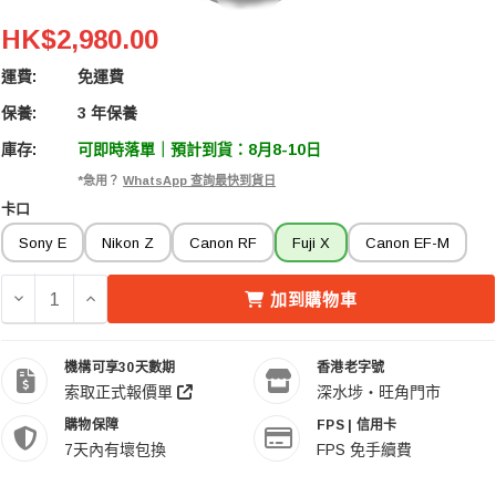
LAOWA 65mm F/2.8 2倍微距APO鏡頭 Fuji X
HK$2,980.00
運費:
免運費
保養:
3 年保養
庫存:
可即時落單｜預計到貨：8月8-10日
*急用？
WhatsApp 查詢最快到貨日
卡口
Sony E
Nikon Z
Canon RF
Fuji X
Canon EF-M
減少 LAOWA 65MM F/2.8 2倍微距APO鏡頭 FUJI X 的數量
增加 LAOWA 65MM F/2.8 2倍微距APO鏡頭 FUJI 
加到購物車
機構可享30天數期
香港老字號
索取正式報價單
深水埗・旺角門市
購物保障
FPS | 信用卡
7天內有壞包換
FPS 免手續費