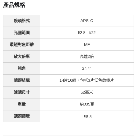
產品規格
鏡頭格式
APS-C
光圈範圍
f/2.8 - f/22
最短對焦距離
MF
放大倍率
高達2倍
視角
24.4°
鏡頭結構
14片10組，包括3片低色散鏡片
濾鏡尺寸
52毫米
重量
約335克
鏡頭接環
Fuji X