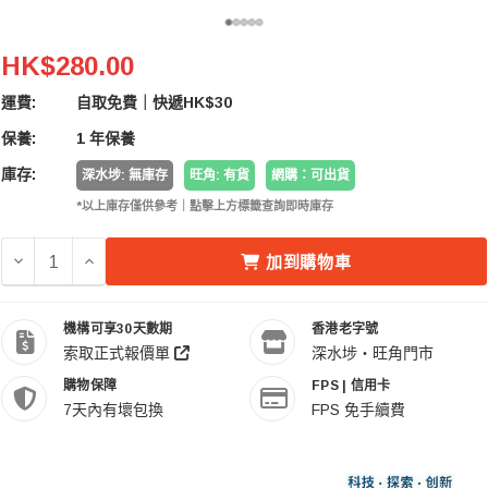
Leofoto IPC-300 Clamp For 9.1 To 14" Tablets
HK$280.00
運費:
自取免費｜快遞HK$30
保養:
1 年保養
庫存:
深水埗: 無庫存
旺角: 有貨
網購：可出貨
*以上庫存僅供參考｜點擊上方標籤查詢即時庫存
減少 LEOFOTO IPC-300 CLAMP FOR 9.1 TO 14" TA
增加 LEOFOTO IPC-300 CLAMP FOR 9.1 TO 
加到購物車
機構可享30天數期
香港老字號
索取正式報價單
深水埗・旺角門市
購物保障
FPS | 信用卡
7天內有壞包換
FPS 免手續費