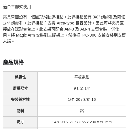
適合三腳架使用
夾具背面設有一個圓形滑動連接點。此連接點設有 3/8" 螺絲孔及兩個
1/4" 螺絲孔。此連接點亦支援 Arca-type 相容設計，因此可將夾具直
接放在球形雲台上。此支架可配合 AM-3 及 AM-4 支臂套裝一併使
用。將 Magic Arm 安裝到三腳架上，然後把 IPC-300 支架安裝到支臂
末端。
產品規格
兼容性
平板電腦
屏幕尺寸
9.1 至 14"
安裝兼容性
1/4"-20 / 3/8"-16
物料
鋁
尺寸
14 x 9.1 x 2.3" / 355 x 230 x 58 mm