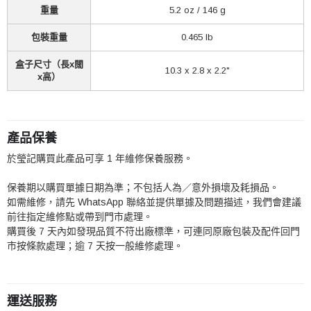
重量
5.2 oz / 146 g
包裝重量
0.465 lb
盒子尺寸（長x闊
10.3 x 2.8 x 2.2"
x高）
產品保養
於瑩記購買此產品可享 1 年維修保養服務。
保養期以購買單據日期為準；不包括人為／意外損壞及耗損品。
如需維修，請先 WhatsApp 聯絡並提供單據及問題描述，我們會建議
前往指定維修點或帶到門市處理。
購買後 7 天內如發現品質不符出廠標準，可連同原廠包裝及配件回門
市按條款處理；逾 7 天按一般維修處理。
運送服務