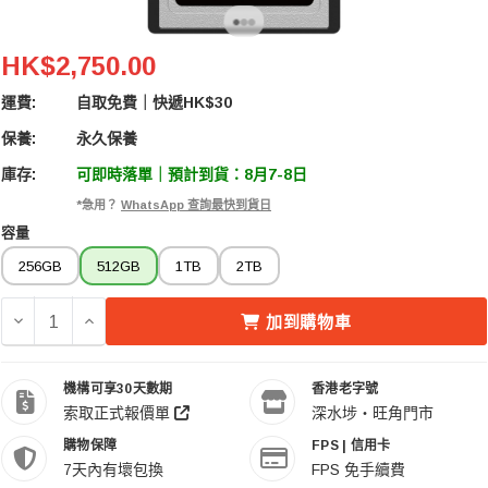
Lexar Professional SILVER CFexpress 4.0 Type A
HK$2,750.00
運費:
自取免費｜快遞HK$30
保養:
永久保養
庫存:
可即時落單｜預計到貨：8月7-8日
*急用？
WhatsApp 查詢最快到貨日
容量
256GB
512GB
1TB
2TB
減少 LEXAR PROFESSIONAL SILVER CFEXPRESS 4.0 
增加 LEXAR PROFESSIONAL SILVER CFEXPRES
加到購物車
機構可享30天數期
香港老字號
索取正式報價單
深水埗・旺角門市
購物保障
FPS | 信用卡
7天內有壞包換
FPS 免手續費