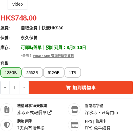
Video
Lexar Professional SILVER PRO SDXC UHS-II Car
HK$748.00
運費:
自取免費｜快遞HK$30
保養:
永久保養
庫存:
可即時落單｜預計到貨：8月8-10日
*急用？
WhatsApp 查詢最快到貨日
容量
128GB
256GB
512GB
1TB
減少 LEXAR PROFESSIONAL SILVER PRO SDXC UHS-I
增加 LEXAR PROFESSIONAL SILVER PRO SDXC
加到購物車
機構可享30天數期
香港老字號
索取正式報價單
深水埗・旺角門市
購物保障
FPS | 信用卡
7天內有壞包換
FPS 免手續費