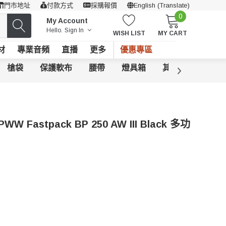
門市地址
付款方式
採購報價
English (Translate)
0
My Account
Hello.
Sign In
WISH LIST
MY CART
材
專業音頻
直播
更多
優惠專區
槍袋
保護軟布
腰帶
燈具箱
其他相機袋
PWW Fastpack BP 250 AW III Black 多功