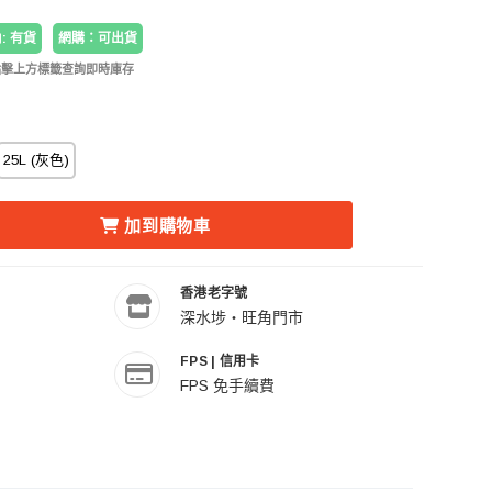
: 有貨
網購：可出貨
點擊上方標籤查詢即時庫存
25L (灰色)
33-PWW FASTPACK BP 250 AW III BLACK 多功能攝影背囊
EPRO LP37333-PWW FASTPACK BP 250 AW III BLA
加到購物車
香港老字號
深水埗・旺角門市
FPS | 信用卡
FPS 免手續費