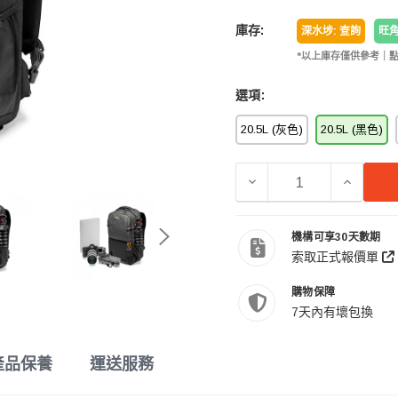
庫存:
深水埗: 查詢
旺角
*以上庫存僅供參考｜
選項:
20.5L (灰色)
20.5L (黑色)
減少 LOWEPRO LP373
增加 LOW
機構可享30天數期
索取正式報價單
購物保障
7天內有壞包換
產品保養
運送服務