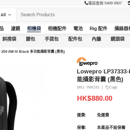
電話查詢 5409 0937
品
濾鏡
相機袋
相機配件
電池
Rig 配件
攝錄器
斜揹袋
腰包
手提包
配件包
內膽
鏡頭袋
P 250 AW III Black 多功能攝影背囊 (黑色)
Lowepro LP37333-
能攝影背囊 (黑色)
|
Copy
SKU:
YM6282
HK$880.00
運費:
免運費
保養:
本產品不設保養