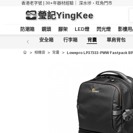
香港老字號 | 30+年器材經驗｜
深水埗・旺角門市
搜
瑩記YingKee
索
防潮箱
鏡頭
腳架
LED燈
閃光燈
影樓用
安全箱
行李箱
背囊
單肩背包
相機袋
背囊
Lowepro LP37333-PWW Fastpack B
首頁