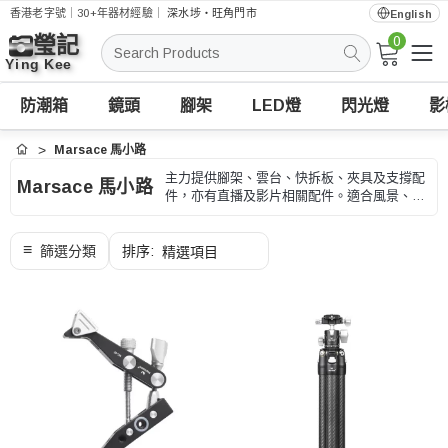
香港老字號｜30+年器材經驗｜
深水埗・旺角門市
English
0
搜
索
防潮箱
鏡頭
腳架
LED燈
閃光燈
影
Marsace 馬小路
首頁
主力提供腳架、雲台、快拆板、夾具及支撐配
Marsace 馬小路
件，亦有直播及影片相關配件。適合風景、外
景、商品、長焦和長時間拍攝，選購時可按承
重、高度、收納長度和快拆規格、型號和用途
核對。