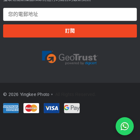
電
郵
地
址
© 2026 Yingkee Photo。
All Rights Reserved.