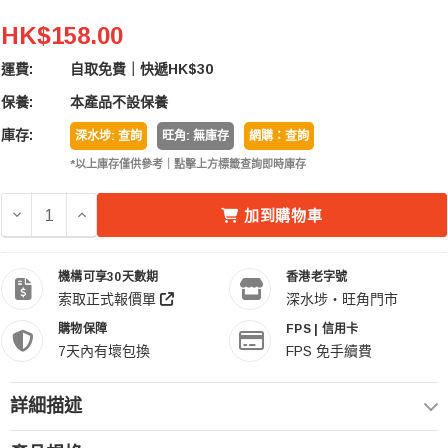
Meking MB-12 6" Baby Pin Wall Plate
HK$158.00
運費:
自取免費｜快遞HK$30
保養:
本產品不設保養
庫存:
深水埗: 查詢
旺角: 無庫存
網購：查詢
*以上庫存僅供參考｜點擊上方標籤查詢即時庫存
減少 MEKING MB-12 6" BABY PIN WALL PLATE 的數量
增加 MEKING MB-12 6" BABY PIN WALL PLAT
加到購物車
機構可享30天數期
香港老字號
索取正式報價單
深水埗・旺角門市
購物保障
FPS | 信用卡
7天內有壞包換
FPS 免手續費
詳細描述