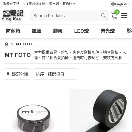
香港老字號｜30+年器材經驗｜
深水埗・旺角門市
English
0
搜
索
防潮箱
鏡頭
腳架
LED燈
閃光燈
影
MT FOTO
首頁
主力提供背景、燈架、夾具及影樓配件。適合影樓、人
MT FOTO
像、商品和背景拍攝，選購時可按尺寸、安裝方式和拍
攝場景、型號和用途核對。