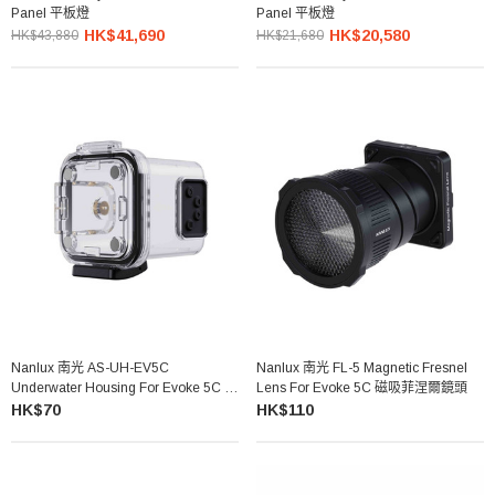
Panel 平板燈
Panel 平板燈
HK$41,690
HK$20,580
HK$43,880
HK$21,680
Nanlux 南光 AS-UH-EV5C
Nanlux 南光 FL-5 Magnetic Fresnel
Underwater Housing For Evoke 5C 潛
Lens For Evoke 5C 磁吸菲涅爾鏡頭
水罩
HK$70
HK$110