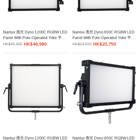
Nanlux 南光 Dyno 1200C RGBW LED
Nanlux 南光 Dyno 650C RGBW LED
Panel With Pole-Operated Yoke 平板
Panel With Pole-Operated Yoke 平板
燈 (帶杆控)
燈 (帶杆控)
HK$46,980
HK$23,750
HK$49,400
HK$24,990
Nanlux 南光 Dyno 1200C RGBW LED
Nanlux 南光 Dyno 650C RGBW LED