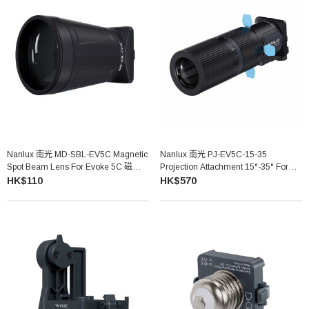
Nanlux 南光 MD-SBL-EV5C Magnetic
Nanlux 南光 PJ-EV5C-15-35
Spot Beam Lens For Evoke 5C 磁吸聚
Projection Attachment 15°-35° For
光鏡頭
Evoke 5C 磁吸成像鏡頭
HK$110
HK$570