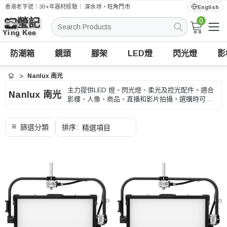
香港老字號｜30+年器材經驗｜
深水埗・旺角門市
English
0
搜
索
防潮箱
鏡頭
腳架
LED燈
閃光燈
影
Nanlux 南光
首頁
主力提供LED 燈、閃光燈、柔光及控光配件。適合
Nanlux 南光
影樓、人像、商品、直播和影片拍攝，選購時可按
功率、色溫、供電和柔光方式、型號和用途核對。