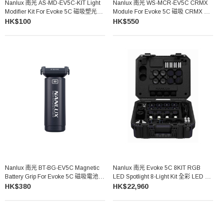
Nanlux 南光 AS-MD-EV5C-KIT Light
Nanlux 南光 WS-MCR-EV5C CRMX
Modifier Kit For Evoke 5C 磁吸塑光附
Module For Evoke 5C 磁吸 CRMX 無
件套裝
線控制模組
HK$100
HK$550
Nanlux 南光 BT-BG-EV5C Magnetic
Nanlux 南光 Evoke 5C 8KIT RGB
Battery Grip For Evoke 5C 磁吸電池手
LED Spotlight 8-Light Kit 全彩 LED 聚
柄
光燈套裝
HK$380
HK$22,960