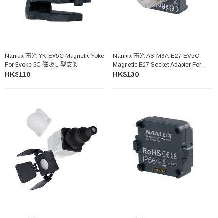
Nanlux 南光 YK-EV5C Magnetic Yoke
Nanlux 南光 AS-MSA-E27-EV5C
For Evoke 5C 磁吸 L 型支架
Magnetic E27 Socket Adapter For
Evoke 5C 磁吸 E27 燈座轉接器
HK$110
HK$130