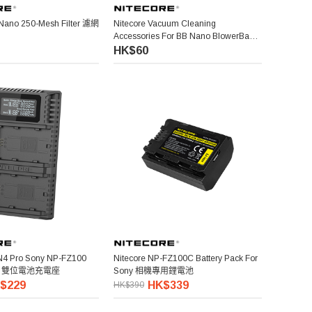
 Nano 250-Mesh Filter 濾網
Nitecore Vacuum Cleaning
Accessories For BB Nano BlowerBaby
吸塵清潔配件 (BB Nano 適用)
HK$60
N4 Pro Sony NP-FZ100
Nitecore NP-FZ100C Battery Pack For
USB 雙位電池充電座
Sony 相機專用鋰電池
$229
HK$339
HK$390