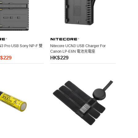
N3 Pro USB Sony NP-F 雙
Nitecore UCN3 USB Charger For
座
Canon LP-E6N 電池充電座
$229
HK$229