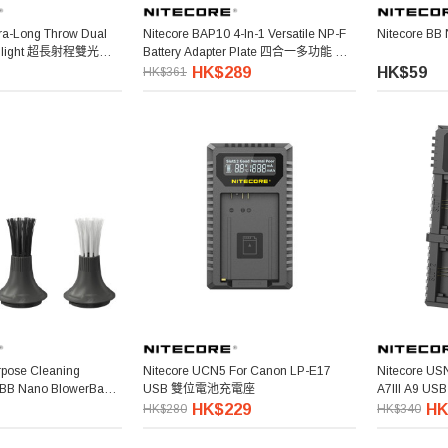
tra-Long Throw Dual
Nitecore BAP10 4-In-1 Versatile NP-F
Nitecore BB
shlight 超長射程雙光束
Battery Adapter Plate 四合一多功能 NP-
F 電池轉接板
HK$289
HK$59
HK$361
urpose Cleaning
Nitecore UCN5 For Canon LP-E17
Nitecore US
r BB Nano BlowerBaby
USB 雙位電池充電座
A7III A9 
B Nano 適用)
HK$229
HK
HK$280
HK$340