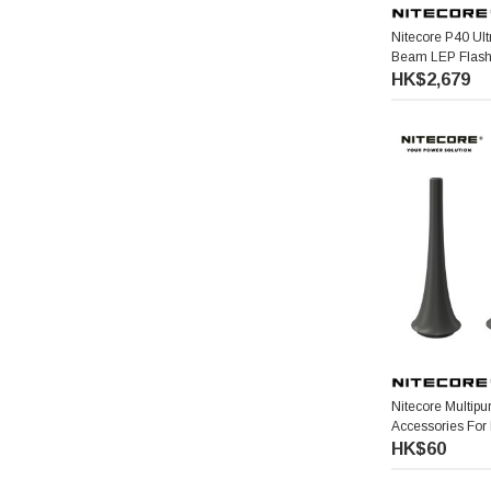
Nitecore P40 Ul
Beam LEP Fla
激光手電筒
HK$2,679
Nitecore Multip
Accessories Fo
多用途清潔配件 (B
HK$60