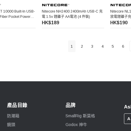
 10000 Built-In USB-
Nitecore NH2400 2400mAh USB-C 充
Nitecore N
Fiber Pocket Power
電 1.5v 鋰離子 AA電池 (4 件裝)
放電鋰離子
袋行動電源
HK$189
HK$190
1
2
3
4
5
6
產品目錄
品牌
As
防潮箱
SmallRig 斯莫格
A
鏡頭
Godox 神牛