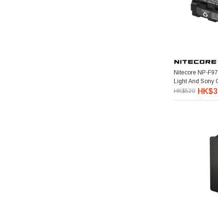
Nitecore NP-F970 Battery For Video
Light And Son
HK$3
HK$520