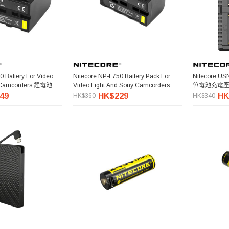
Nitecore NP-F750 Battery Pack For
Nitecore US
y Camcorders 鋰電池
Video Light And Sony Camcorders 攝
位電池充電
錄補光燈專用鋰電池
49
HK$229
HK
HK$360
HK$340