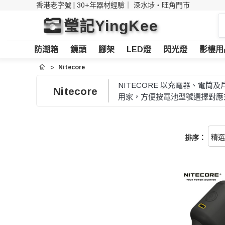
香港老字號 | 30+年器材經驗｜
深水埗・旺角門市
搜
瑩記YingKee
索
防潮箱
鏡頭
腳架
LED燈
閃光燈
影樓用
Nitecore
首頁
NITECORE 以充電器、電
Nitecore
用家，方便按電池型號選擇對應
排序：