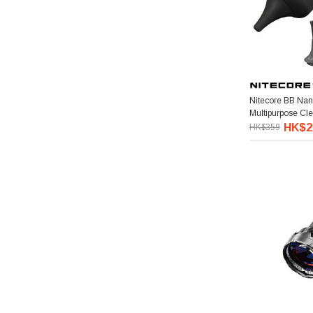
Nitecore BB Na
Multipurpose 
套裝
HK$2
HK$359