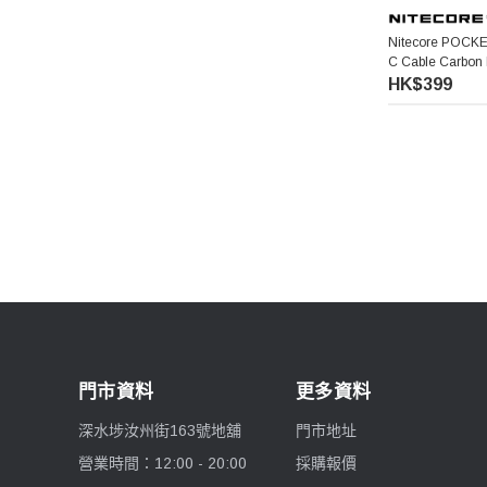
Nitecore POCKET
C Cable Carbon 
Bank 碳纖維口
HK$399
門市資料
更多資料
深水埗汝州街163號地舖
門市地址
營業時間：12:00 - 20:00
採購報價