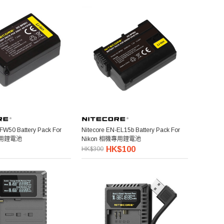
FW50 Battery Pack For
Nitecore EN-EL15b Battery Pack For
專用鋰電池
Nikon 相機專用鋰電池
HK$100
HK$300