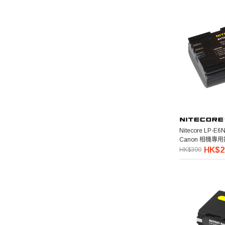
Nitecore LP-E6N
Canon 相機專
HK$2
HK$300