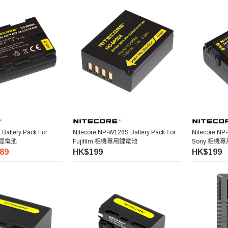
 Battery Pack For
Nitecore NP-W126S Battery Pack For
Nitecore NP-
用鋰電池
Fujifilm 相機專用鋰電池
Sony 相機
89
HK$199
HK$199