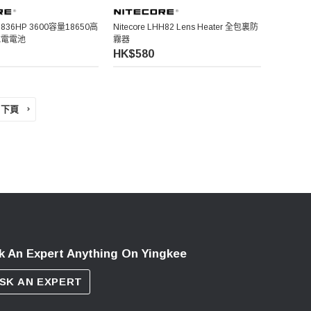
L1836HP 3600容量18650高
Nitecore LHH82 Lens Heater 全包裏防
充電電池
霧器
HK$580
下頁
k An Expert Anything On Yingkee
SK AN EXPERT