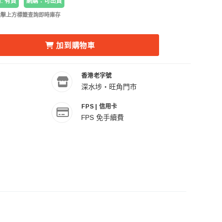
: 有貨
網購：可出貨
點擊上方標籤查詢即時庫存
C型大力夾 (負重15KG) 的數量
 11-011B C型大力夾 (負重15KG) 的數量
加到購物車
香港老字號
深水埗・旺角門市
FPS | 信用卡
FPS 免手續費