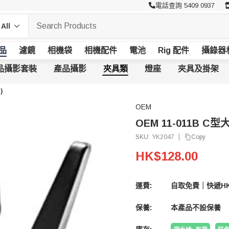
電話查詢 5409 0937
品
濾鏡
相機袋
相機配件
電池
Rig 配件
攝錄器
品攝影套裝
產品攝影
夾具類
燈座
夾具及掛架
)
OEM
OEM 11-011B C型
|
Copy
SKU:
YK2047
HK$128.00
運費:
自取免費｜快遞HK
保養:
本產品不設保養