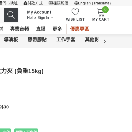
門市地址
付款方式
採購報價
English (Translate)
0
My Account
Hello.
Sign In
WISH LIST
MY CART
材
專業音頻
直播
更多
優惠專區
導演板
膠帶膠貼
工作手套
其他影樓用品
大力夾 (負重15kg)
$30