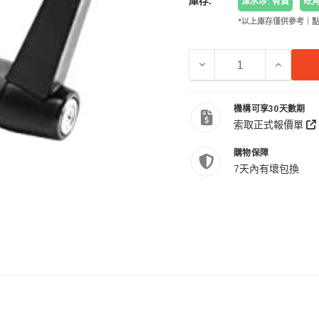
庫存:
深水埗: 有貨
旺角
*以上庫存僅供參考｜
減少 OEM 11-011B 
增加 OEM
機構可享30天數期
索取正式報價單
購物保障
7天內有壞包換