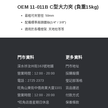
OEM 11-011B C型大力夾 (負重15kg)
最粗可夾管徑: 50mm
配備標準兩頭鏍絲(1/4" / 3/8")
適用於各種燈架, 天地柱等等
門市資料
更多資料
深水埗汝州街163號地舖
門市地址
營業時間：12:00 - 20:00
採購報價
電話：2725 2373
瑩記部落格
旺角山東街中僑商業大廈1101
貨品運送
營業時間：12:00 - 20:00
付款方式
*旺角店逢星期日休息
保養條款