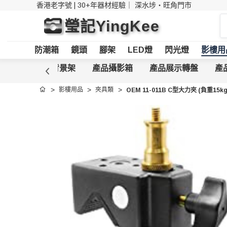
香港老字號 | 30+年器材經驗｜
深水埗・旺角門市
搜
瑩記YingKee
索
防潮箱
鏡頭
腳架
LED燈
閃光燈
影樓用
影背景
攝影背景架
產品攝影箱
產品展示轉盤
產
影樓用品
夾具類
OEM 11-011B C型大力夾 (負重15kg
首頁