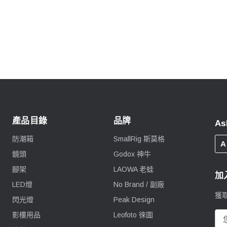
產品目錄
品牌
As
防潮箱
SmallRig 斯莫格
A
鏡頭
Godox 神牛
腳架
LAOWA 老蛙
加
LED燈
No Brand / 副廠
獲
閃光燈
Peak Design
影樓用品
Leofoto 徠圖
電