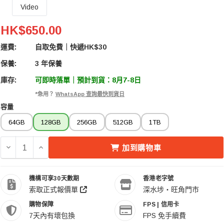
Video
OWC Atlas Pro SDXC UHS-II V60 Memory Card 記憶
HK$650.00
運費:
自取免費｜快遞HK$30
保養:
3 年保養
庫存:
可即時落單｜預計到貨：8月7-8日
*急用？
WhatsApp 查詢最快到貨日
容量
64GB
128GB
256GB
512GB
1TB
減少 OWC ATLAS PRO SDXC UHS-II V60 MEMORY CAR
增加 OWC ATLAS PRO SDXC UHS-II V60 MEM
加到購物車
機構可享30天數期
香港老字號
索取正式報價單
深水埗・旺角門市
購物保障
FPS | 信用卡
7天內有壞包換
FPS 免手續費