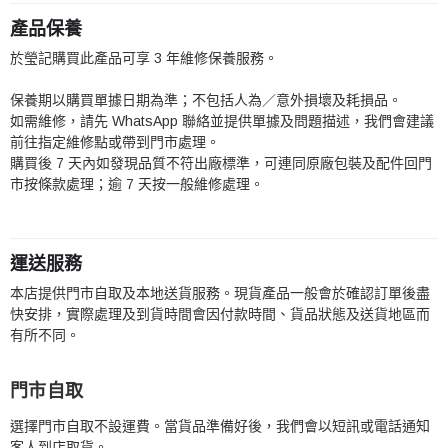
產品保養
於瑩記購買此產品可享 3 年維修保養服務。
保養期以購買單據日期為準；不包括人為／意外損壞及耗損品。
如需維修，請先 WhatsApp 聯絡並提供單據及問題描述，我們會建議
前往指定維修點或帶到門市處理。
購買後 7 天內如發現品質不符出廠標準，可連同原廠包裝及配件回門
市按條款處理；逾 7 天按一般維修處理。
運送服務
本店提供門市自取及本地送貨服務。現貨產品一般會於確認訂單後盡
快安排，實際處理及到貨時間會因付款時間、貨品狀態及送貨地區而
有所不同。
門市自取
選擇門市自取不設運費。當貨品準備好後，我們會以短訊或電話通知
客人到店取貨。