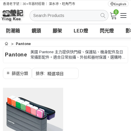
香港老字號｜30+年器材經驗｜
深水埗・旺角門市
English
0
搜
索
防潮箱
鏡頭
腳架
LED燈
閃光燈
影
Pantone
首頁
美國 Pantone 主力提供快門線、保護貼、機身配件及日
Pantone
常攝影配件。適合日常拍攝、外拍和器材保護，選購時可
按相機型號、接口和安裝方式、型號和用途核對。