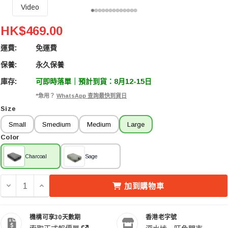
Video
Peak Design Packing Cube Large 收納方塊 (Charcoa
HK$469.00
運費:
免運費
保養:
永久保養
庫存:
可即時落單｜預計到貨：8月12-15日
*急用？
WhatsApp 查詢最快到貨日
Size
Small
Smedium
Medium
Large
Color
Charcoal
Sage
減少 PEAK DESIGN PACKING CUBE LARGE 收納方塊 (C
增加 PEAK DESIGN PACKING CUBE LARGE 收
加到購物車
機構可享30天數期
香港老字號