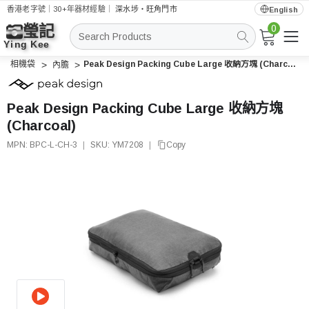
香港老字號｜30+年器材經驗｜
深水埗・旺角門市
English
0
搜
索
相機袋
Peak Design Packing Cube Large 收納方塊 (Charcoal)
內膽
Peak Design Packing Cube Large 收納方塊
(Charcoal)
MPN:
BPC-L-CH-3
|
SKU:
YM7208
|
Copy